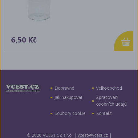
6,50 Kč
Dopravné
Velkoobchod
Jak nakupovat
Zpracování
osobních údajů
Soubory cookie
Kontakt
© 2026 VCEST.CZ s.r.o.
|
vcest@vcest.cz
|