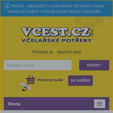
POZOR - MEDOMETY A SORTIMENT OD FIRMY LOGAR
TRVALE ZLEVNĚNY I PRO VELKOOBCHODNÍ ZÁKAZNÍKY
Přihlásit se
Vytvořit účet
HLEDAT
Prázdný košík
DO KOŠÍKU
Menu
Toggle
navigati