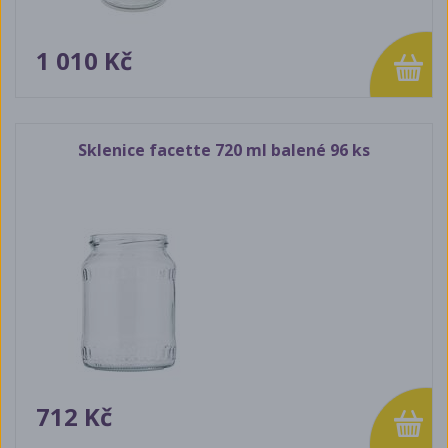
1 010 Kč
Sklenice facette 720 ml balené 96 ks
712 Kč