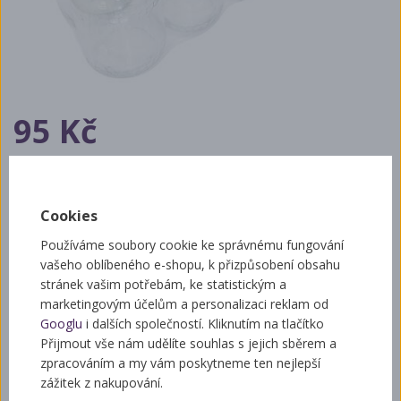
95 Kč
ks
+
-
Cookies
Při objednávce do 12:00 Vám zboží dorazí nasledující pracovní
Používáme soubory cookie ke správnému fungování
den.
vašeho oblíbeného e-shopu, k přizpůsobení obsahu
stránek vašim potřebám, ke statistickým a
Dostupnost: skladem
marketingovým účelům a personalizaci reklam od
Kód zboží: JZ502
Googlu
i dalších společností. Kliknutím na tlačítko
Výrobce: Vcest
Přijmout vše nám udělíte souhlas s jejich sběrem a
Váha:
3 kg
zpracováním a my vám poskytneme ten nejlepší
zážitek z nakupování.