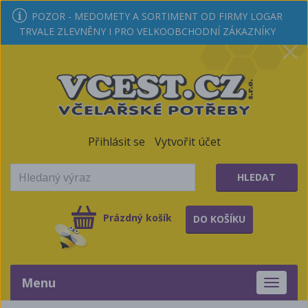
POZOR - MEDOMETY A SORTIMENT OD FIRMY LOGAR
TRVALE ZLEVNĚNY I PRO VELKOOBCHODNÍ ZÁKAZNÍKY
Přihlásit se
Vytvořit účet
HLEDAT
Prázdný košík
DO KOŠÍKU
Menu
Toggle
navigati