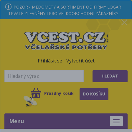
POZOR - MEDOMETY A SORTIMENT OD FIRMY LOGAR
TRVALE ZLEVNĚNY I PRO VELKOOBCHODNÍ ZÁKAZNÍKY
Přihlásit se
Vytvořit účet
HLEDAT
Prázdný košík
DO KOŠÍKU
Menu
Toggle
navigati