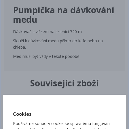
Pumpička na dávkování
medu
Dávkovač s víčkem na sklenici 720 ml
Slouží k dávkování medu přímo do kafe nebo na
chleba.
Med musí být vždy v tekuté podobě
Související zboží
Sklenice 720 ml Facette
Cookies
Používáme soubory cookie ke správnému fungování