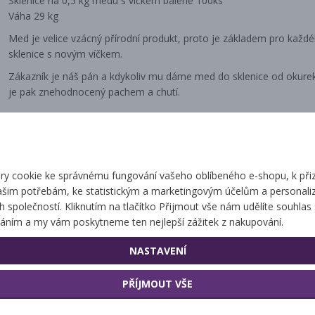
Sklenice na 0,5 kg medu s víčkem balené 100ks
Váha 29 kg
Med je velice vzácný přírodní produkt, proto je základem pro každ
sklenice s novým víčkem.
Zákazník je náš pán a kdykoliv mu dáme med do sklenice od okurek
je pak znehodnocený pachem a chutí.
Související zbo
y cookie ke správnému fungování vašeho oblíbeného e-shopu, k při
ašim potřebám, ke statistickým a marketingovým účelům a personaliz
ch společností. Kliknutím na tlačítko Přijmout vše nám udělíte souhlas 
áním a my vám poskytneme ten nejlepší zážitek z nakupování.
Sklenice 720 ml
Sklenice malé 360 ml
NASTAVENÍ
Facette
PŘÍJMOUT VŠE