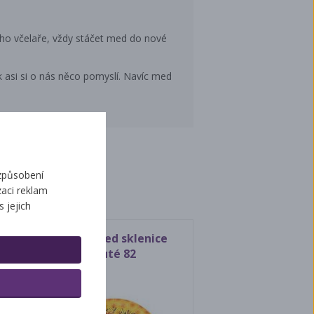
ého včelaře, vždy stáčet med do nové
 asi si o nás něco pomyslí. Navíc med
ží
způsobení
aci reklam
s jejich
Víčko med sklenice
žluté 82