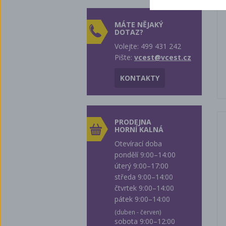
MÁTE NĚJAKÝ
DOTAZ?
Volejte: 499 431 242
Pište:
vcest@vcest.cz
KONTAKTY
PRODEJNA
HORNÍ KALNÁ
Otevírací doba
pondělí 9:00–14:00
úterý 9:00–17:00
středa 9:00–14:00
čtvrtek 9:00–14:00
pátek 9:00–14:00
(duben - červen)
sobota 9:00–12:00