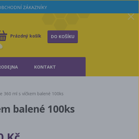
OOBCHODNÍ ZÁKAZNÍKY
Prázdný košík
DO KOŠÍKU
RODEJNA
KONTAKT
te 360 ml s víčkem balené 100ks
kem balené 100ks
0 Kč