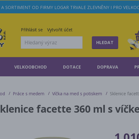
A SORTIMENT OD FIRMY LOGAR TRVALE ZLEVNĚNY I PRO VELK
Přihlásit se
Vytvořit účet
HLEDAT
VELKOOBCHOD
DOTACE
DOPRAVA
P
od
Práce s medem
Víčka na med s potiskem
Sklenice facet
klenice facette 360 ml s víč
1 01