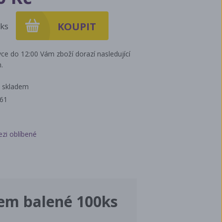
ks
ce do 12:00 Vám zboží dorazí nasledující
.
 skladem
361
ezi oblíbené
kem balené 100ks