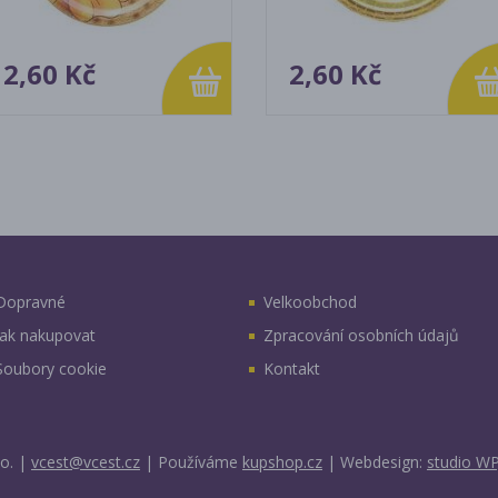
2,60 Kč
2,60 Kč
Dopravné
Velkoobchod
Jak nakupovat
Zpracování osobních údajů
Soubory cookie
Kontakt
o.
|
vcest@vcest.cz
|
Používáme
kupshop.cz
|
Webdesign:
studio WP