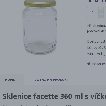
+
-
Při objednáv
pracovní den
Dostupnost:
Kód zboží: 
Váha:
29 kg
Přidat m
POPIS
DOTAZ
NA PRODUKT
Sklenice facette 360 ml s víč