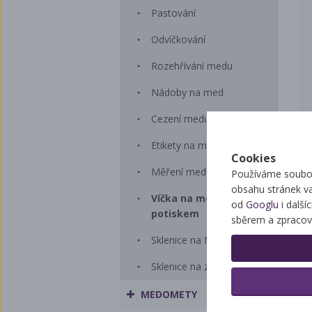
Pastování
Odvíčkování
Rozehřívání medu
Nádoby na med
Cezení medu
Etikety na med
Cookies
Měření medu
Používáme soubor
obsahu stránek v
Víčka na med s
od
Googlu
i další
potiskem
sběrem a zpracov
Sklenice na Med
Sklenice na zavařování
MEDOMETY