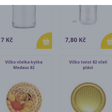
7 Kč
7,80 Kč
Víčko včelka kytka
Víčko twist 82 včelí
Medaus 82
plást