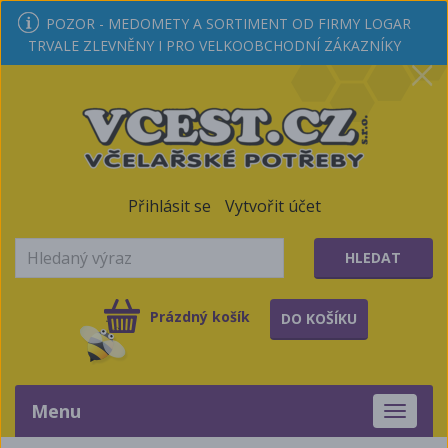
POZOR - MEDOMETY A SORTIMENT OD FIRMY LOGAR
TRVALE ZLEVNĚNY I PRO VELKOOBCHODNÍ ZÁKAZNÍKY
Přihlásit se
Vytvořit účet
HLEDAT
Prázdný košík
DO KOŠÍKU
Menu
Toggle
navigati