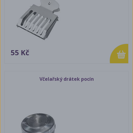
55 Kč
Včelařský drátek pocín