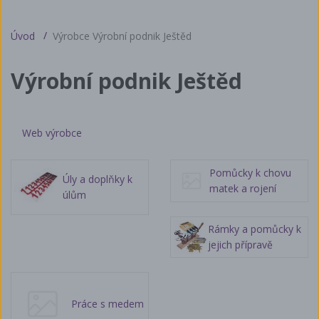
Úvod
Výrobce Výrobní podnik Ještěd
Výrobní podnik Ještěd
Web výrobce
Pomůcky k chovu
Úly a doplňky k
matek a rojení
úlům
Rámky a pomůcky k
jejich přípravě
Práce s medem