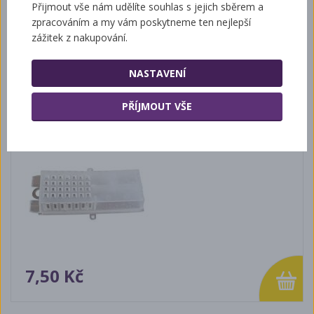
Přijmout vše nám udělíte souhlas s jejich sběrem a
Související zboží
zpracováním a my vám poskytneme ten nejlepší
zážitek z nakupování.
NASTAVENÍ
Klícka zasílací
PŘÍJMOUT VŠE
7,50 Kč