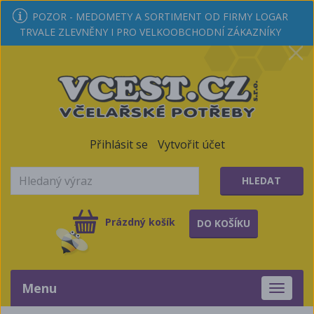
POZOR - MEDOMETY A SORTIMENT OD FIRMY LOGAR
TRVALE ZLEVNĚNY I PRO VELKOOBCHODNÍ ZÁKAZNÍKY
Přihlásit se
Vytvořit účet
HLEDAT
Prázdný košík
DO KOŠÍKU
Menu
Toggle
navigati