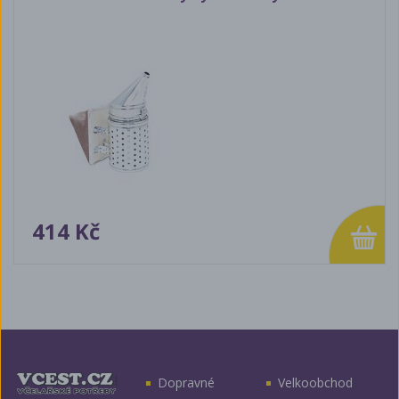
414 Kč
Dopravné
Velkoobchod