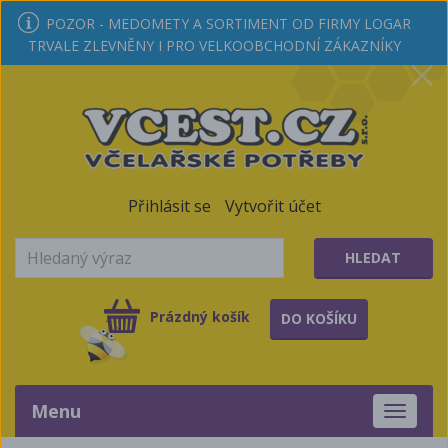
POZOR - MEDOMETY A SORTIMENT OD FIRMY LOGAR
TRVALE ZLEVNĚNY I PRO VELKOOBCHODNÍ ZÁKAZNÍKY
Přihlásit se
Vytvořit účet
HLEDAT
Prázdný košík
DO KOŠÍKU
Menu
Toggle
navigati