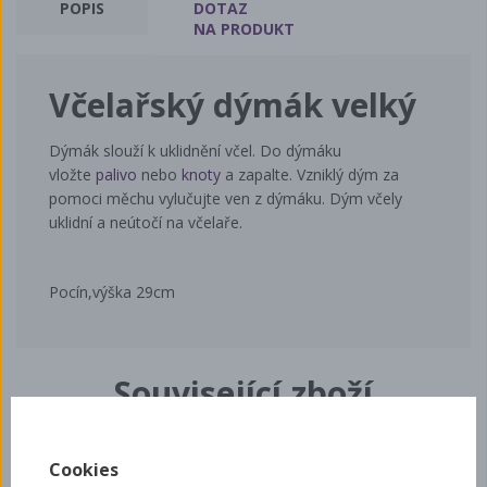
POPIS
DOTAZ
NA PRODUKT
Včelařský dýmák velký
Dýmák slouží k uklidnění včel. Do dýmáku
vložte
palivo
nebo
knoty
a zapalte. Vzniklý dým za
pomoci měchu vylučujte ven z dýmáku. Dým včely
uklidní a neútočí na včelaře.
Pocín,výška 29cm
Související zboží
Cookies