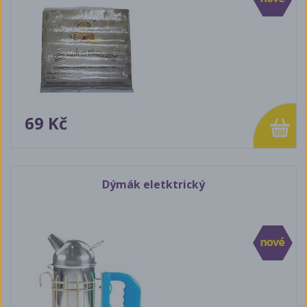
69 Kč
Dýmák eletktrický