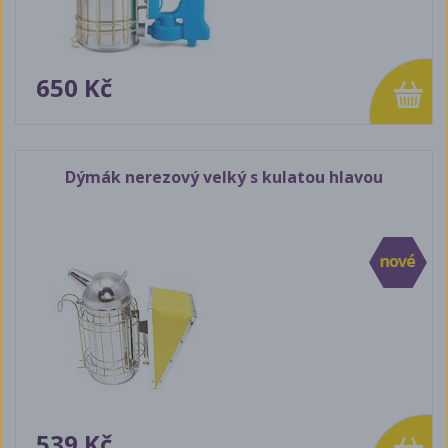
650 Kč
Dýmák nerezový velký s kulatou hlavou
539 Kč