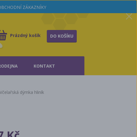
OOBCHODNÍ ZÁKAZNÍKY
Prázdný košík
DO KOŠÍKU
RODEJNA
KONTAKT
Včelařská dýmka hliník
7 Kč