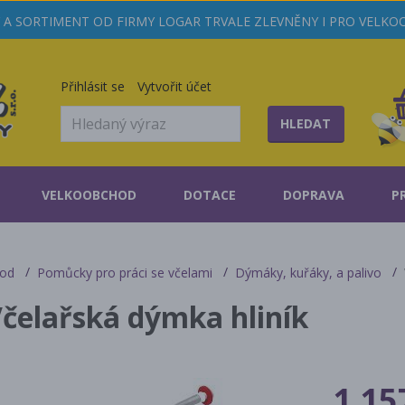
A SORTIMENT OD FIRMY LOGAR TRVALE ZLEVNĚNY I PRO VELK
Přihlásit se
Vytvořit účet
HLEDAT
VELKOOBCHOD
DOTACE
DOPRAVA
P
od
Pomůcky pro práci se včelami
Dýmáky, kuřáky, a palivo
čelařská dýmka hliník
1 15