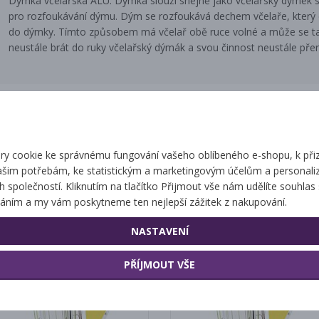
Dýmka včelařská ALU. Dýmka slouží snejně jako včelařský dýmek s
pro rozfoukávání dýmu. Dým se rozfoukává dechem včelaře, který 
do dýmky. Tímto způsobem má včelař obě ruce volné a může se tak 
neustále brát do ruky včelařský dýmák a svou činnost neustále pře
Související zbo
y cookie ke správnému fungování vašeho oblíbeného e-shopu, k při
ašim potřebám, ke statistickým a marketingovým účelům a personaliz
ch společností. Kliknutím na tlačítko Přijmout vše nám udělíte souhlas 
Dýmák nerezový malý
Dýmák nerezový velký
áním a my vám poskytneme ten nejlepší zážitek z nakupování.
s kulatou hlavou
s kulatou hlavou
NASTAVENÍ
PŘÍJMOUT VŠE