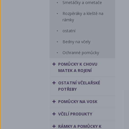
Smetáčky a ometače
Rozpěráky a kleště na
rámky
ostatní
Bedny na včely
Ochranné pomůcky
POMŮCKY K CHOVU
MATEK A ROJENÍ
OSTATNÍ VČELAŘSKÉ
POTŘEBY
POMŮCKY NA VOSK
VČELÍ PRODUKTY
RÁMKY A POMŮCKY K