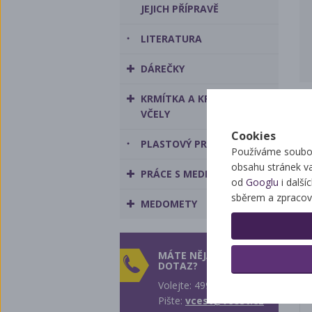
JEJICH PŘÍPRAVĚ
LITERATURA
DÁREČKY
KRMÍTKA A KRMIVO PRO
VČELY
Cookies
PLASTOVÝ PROGRAM
Používáme soubor
obsahu stránek v
PRÁCE S MEDEM
od
Googlu
i další
sběrem a zpracov
MEDOMETY
MÁTE NĚJAKÝ
DOTAZ?
Volejte: 499 431 242
Pište:
vcest@vcest.cz