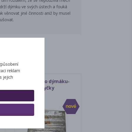
 tím rozdílem, že se nepoužívá měch
drží dýmku ve svých ústech a fouká
věnovat jiné činnosti aniž by musel
rušovat.
ží
způsobení
aci reklam
s jejich
Náplň do dýmáku-
tyčky