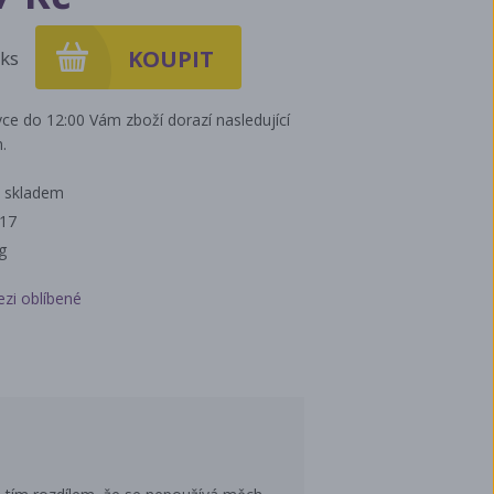
ks
ce do 12:00 Vám zboží dorazí nasledující
.
 skladem
317
g
ezi oblíbené