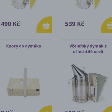
490 Kč
539 Kč
Knoty do dýmáku
Včelařský dýmák z
ušlechtilé oceli