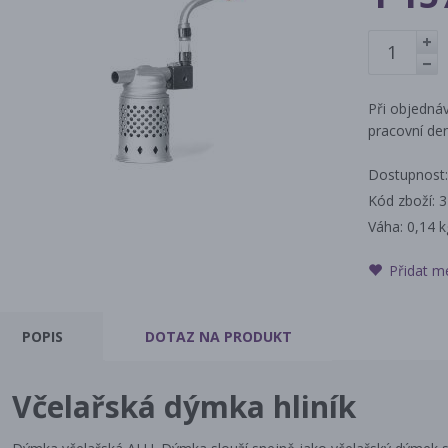
+
-
Při objednáv
pracovní den
Dostupnost:
Kód zboží: 
Váha:
0,14 k
Přidat m
POPIS
DOTAZ
NA PRODUKT
Včelařská dýmka hliník