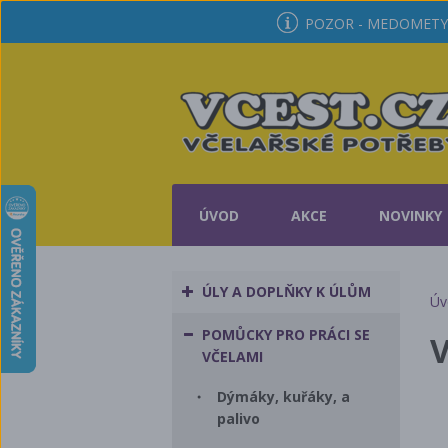
POZOR - MEDOMETY 
ÚVOD
AKCE
NOVINKY
ÚLY A DOPLŇKY K ÚLŮM
Úv
POMŮCKY PRO PRÁCI SE
V
VČELAMI
Dýmáky, kuřáky, a
palivo