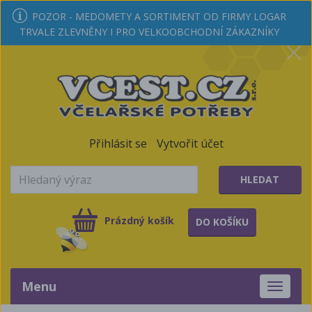
POZOR - MEDOMETY A SORTIMENT OD FIRMY LOGAR
TRVALE ZLEVNĚNY I PRO VELKOOBCHODNÍ ZÁKAZNÍKY
Přihlásit se
Vytvořit účet
HLEDAT
Prázdný košík
DO KOŠÍKU
Menu
Toggle
navigati