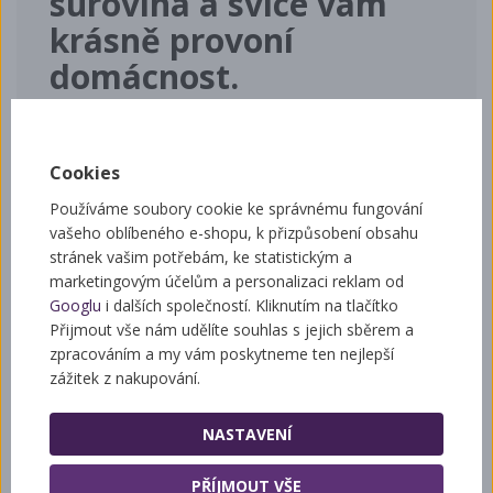
surovina a svíce vám
krásně provoní
domácnost.
Doporučujeme zapalovat na nehořlavém povrchu-
nejlépe v kalíšku, z důvodu nebezpečí požáru.
Cookies
Výška 8 cm
Používáme soubory cookie ke správnému fungování
vašeho oblíbeného e-shopu, k přizpůsobení obsahu
stránek vašim potřebám, ke statistickým a
Související zboží
marketingovým účelům a personalizaci reklam od
Googlu
i dalších společností. Kliknutím na tlačítko
Přijmout vše nám udělíte souhlas s jejich sběrem a
zpracováním a my vám poskytneme ten nejlepší
zážitek z nakupování.
Domácí výroba svíček
NASTAVENÍ
PŘÍJMOUT VŠE