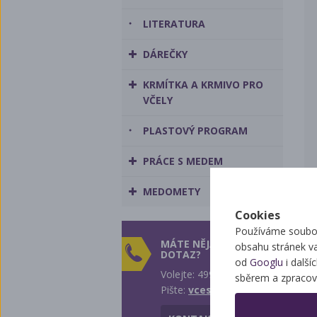
LITERATURA
DÁREČKY
KRMÍTKA A KRMIVO PRO
VČELY
PLASTOVÝ PROGRAM
PRÁCE S MEDEM
MEDOMETY
Cookies
Používáme soubor
MÁTE NĚJAKÝ
obsahu stránek v
DOTAZ?
od
Googlu
i další
Volejte: 499 431 242
sběrem a zpracov
Pište:
vcest@vcest.cz