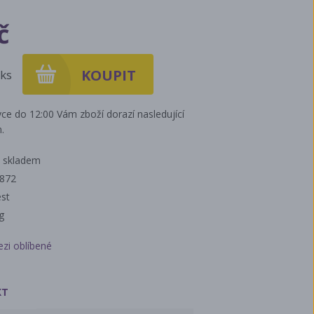
č
ks
ce do 12:00 Vám zboží dorazí nasledující
.
 skladem
I872
est
g
ezi oblíbené
KT