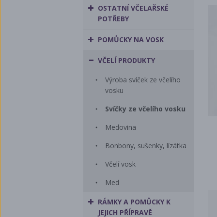
OSTATNÍ VČELAŘSKÉ
POTŘEBY
POMŮCKY NA VOSK
VČELÍ PRODUKTY
Výroba svíček ze včelího
vosku
Svíčky ze včelího vosku
Medovina
Bonbony, sušenky, lízátka
Včelí vosk
Med
RÁMKY A POMŮCKY K
JEJICH PŘÍPRAVĚ