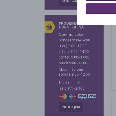
KONTAKTY
PRODEJNA
HORNÍ KALNÁ
Otevírací doba
pondělí 9:00–14:00
úterý 9:00–17:00
středa 9:00–14:00
čtvrtek 9:00–14:00
pátek 9:00–14:00
(duben - červen)
sobota 9:00–12:00
Na prodejně
lze platit kartou
PRODEJNA