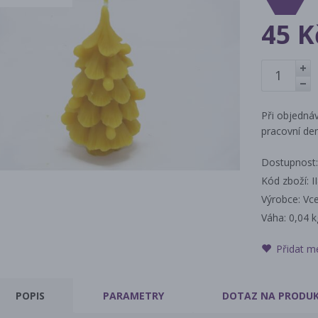
45 K
+
-
Při objednáv
pracovní den
Dostupnost:
Kód zboží: I
Výrobce: Vc
Váha:
0,04 k
Přidat m
POPIS
PARAMETRY
DOTAZ
NA PRODU