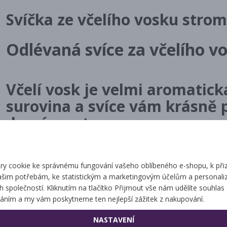
Svíčka ze včelího vosku stro
Odlévaná svíce za včelího v
Včelí vosk je velmi aromatick
surovina a svíce vám krásně 
domácnost.
Doporučujeme zapalovat na nehořlavém povrchu-nejlépe v kalíšku,
y cookie ke správnému fungování vašeho oblíbeného e-shopu, k při
ašim potřebám, ke statistickým a marketingovým účelům a personaliz
ch společností. Kliknutím na tlačítko Přijmout vše nám udělíte souhlas 
Související zbo
áním a my vám poskytneme ten nejlepší zážitek z nakupování.
NASTAVENÍ