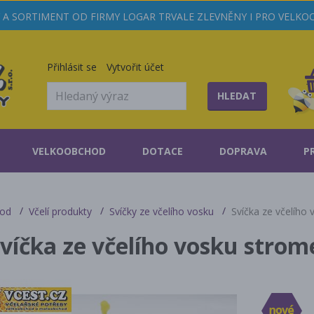
A SORTIMENT OD FIRMY LOGAR TRVALE ZLEVNĚNY I PRO VELK
Přihlásit se
Vytvořit účet
HLEDAT
VELKOOBCHOD
DOTACE
DOPRAVA
P
od
Včelí produkty
Svíčky ze včelího vosku
Svíčka ze včelího
víčka ze včelího vosku strom