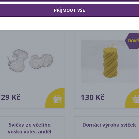
PŘÍJMOUT VŠE
Knoty na výrobu svíček
Svíčka ze včelího
z mezistěn
vosku kroucený válec
29 Kč
130 Kč
Svíčka ze včelího
Domácí výroba svíček
vosku válec anděl