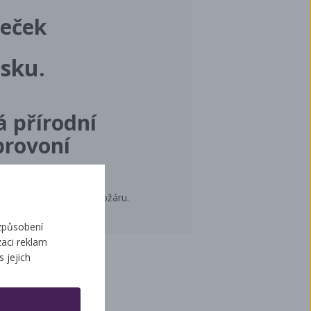
meček
osku.
á přírodní
provoní
 z důvodu nebezpečí požáru.
způsobení
aci reklam
s jejich
ží