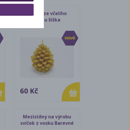
Svíčka ze včelího
vosku šiška
60 Kč
Mezistěny na výrobu
svíček z vosku Barevné