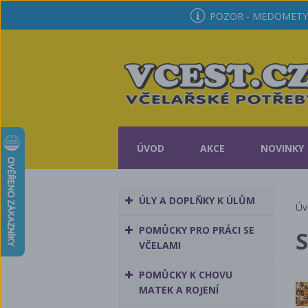
POZOR - MEDOMETY 
ÚVOD
AKCE
NOVINKY
ÚLY A DOPLŇKY K ÚLŮM
Úv
POMŮCKY PRO PRÁCI SE
S
VČELAMI
POMŮCKY K CHOVU
MATEK A ROJENÍ