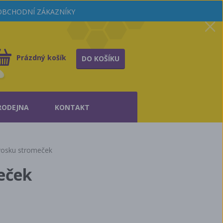
OOBCHODNÍ ZÁKAZNÍKY
Prázdný košík
DO KOŠÍKU
RODEJNA
KONTAKT
 vosku stromeček
eček