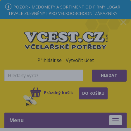
POZOR - MEDOMETY A SORTIMENT OD FIRMY LOGAR
TRVALE ZLEVNĚNY I PRO VELKOOBCHODNÍ ZÁKAZNÍKY
Přihlásit se
Vytvořit účet
HLEDAT
Prázdný košík
DO KOŠÍKU
Menu
Toggle
navigati