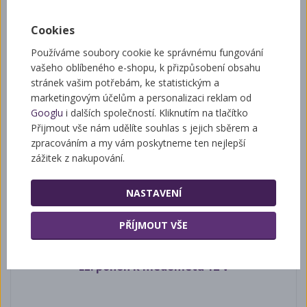
POPIS
DOTAZ
Cookies
NA PRODUKT
Používáme soubory cookie ke správnému fungování
vašeho oblíbeného e-shopu, k přizpůsobení obsahu
Ruční pohon Logar bez
stránek vašim potřebám, ke statistickým a
marketingovým účelům a personalizaci reklam od
příčky
Googlu
i dalších společností. Kliknutím na tlačítko
Přijmout vše nám udělíte souhlas s jejich sběrem a
Nutné dodat šířku bubnu medometu
zpracováním a my vám poskytneme ten nejlepší
zážitek z nakupování.
NASTAVENÍ
Související zboží
PŘÍJMOUT VŠE
EL. pohon k medometu 12 V