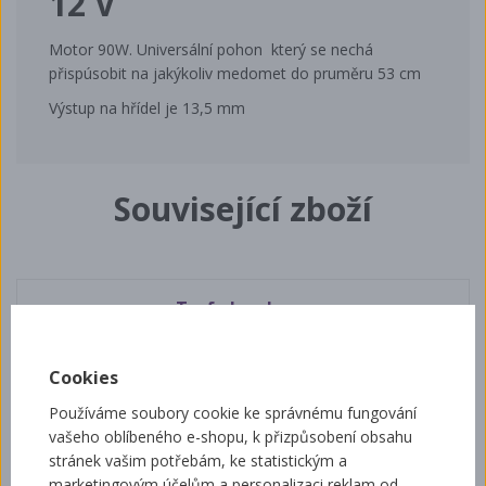
12 V
Motor 90W. Universální pohon který se nechá
přispúsobit na jakýkoliv medomet do pruměru 53 cm
Výstup na hřídel je 13,5 mm
Související zboží
Trafo k pohonu
Cookies
Používáme soubory cookie ke správnému fungování
vašeho oblíbeného e-shopu, k přizpůsobení obsahu
stránek vašim potřebám, ke statistickým a
marketingovým účelům a personalizaci reklam od