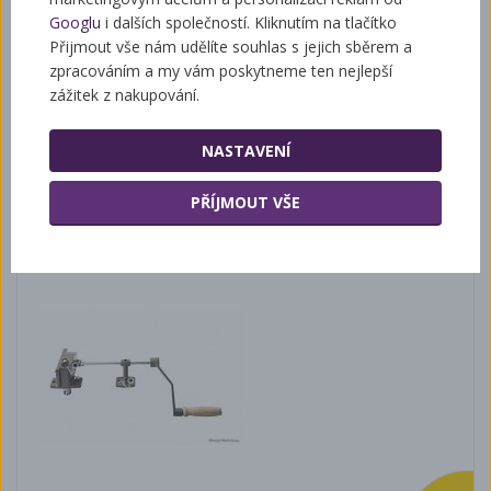
Googlu
i dalších společností. Kliknutím na tlačítko
Přijmout vše nám udělíte souhlas s jejich sběrem a
zpracováním a my vám poskytneme ten nejlepší
zážitek z nakupování.
1 350 Kč
NASTAVENÍ
PŘÍJMOUT VŠE
Ruční pohon Logar bez příčky