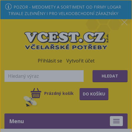
POZOR - MEDOMETY A SORTIMENT OD FIRMY LOGAR
TRVALE ZLEVNĚNY I PRO VELKOOBCHODNÍ ZÁKAZNÍKY
Přihlásit se
Vytvořit účet
HLEDAT
Prázdný košík
DO KOŠÍKU
Menu
Toggle
navigati