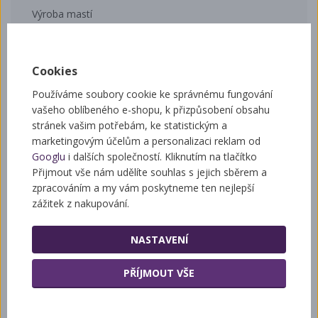
Výroba mastí
Tento vosk lze zpracovávat po rozehřátí
Cookies
Používáme soubory cookie ke správnému fungování
Související zboží
vašeho oblíbeného e-shopu, k přizpůsobení obsahu
stránek vašim potřebám, ke statistickým a
marketingovým účelům a personalizaci reklam od
Googlu
i dalších společností. Kliknutím na tlačítko
Isolda- krém na ruce se včelím voskem
Přijmout vše nám udělíte souhlas s jejich sběrem a
zpracováním a my vám poskytneme ten nejlepší
zážitek z nakupování.
NASTAVENÍ
PŘÍJMOUT VŠE