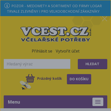
POZOR - MEDOMETY A SORTIMENT OD FIRMY LOGAR
TRVALE ZLEVNĚNY I PRO VELKOOBCHODNÍ ZÁKAZNÍKY
Přihlásit se
Vytvořit účet
HLEDAT
Prázdný košík
DO KOŠÍKU
Menu
Toggle
navigati