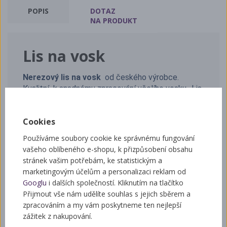
POPIS
DOTAZ
NA PRODUKT
Lis na vosk
Nerezový lis na vosk
od českého výrobce.
Kvalitní k snadnému zpracování včelího vosku. ,Lis
na vosk můžete použít s vyvíječem páry . Výška
vařáku 34 cm. Průměr vařáku 25 cm, průměr síta
Cookies
21,5 cm
Používáme soubory cookie ke správnému fungování
vašeho oblíbeného e-shopu, k přizpůsobení obsahu
stránek vašim potřebám, ke statistickým a
Související zboží
marketingovým účelům a personalizaci reklam od
Googlu
i dalších společností. Kliknutím na tlačítko
Přijmout vše nám udělíte souhlas s jejich sběrem a
zpracováním a my vám poskytneme ten nejlepší
Sáček do vařáku malý
zážitek z nakupování.