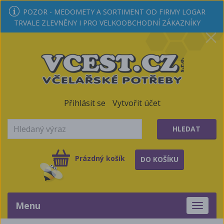
POZOR - MEDOMETY A SORTIMENT OD FIRMY LOGAR
TRVALE ZLEVNĚNY I PRO VELKOOBCHODNÍ ZÁKAZNÍKY
Přihlásit se
Vytvořit účet
HLEDAT
Prázdný košík
DO KOŠÍKU
Menu
Toggle
navigati