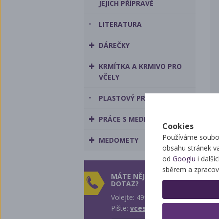
JEJICH PŘÍPRAVĚ
LITERATURA
DÁREČKY
KRMÍTKA A KRMIVO PRO
VČELY
PLASTOVÝ PROGRAM
PRÁCE S MEDEM
Cookies
Používáme soubor
MEDOMETY
obsahu stránek v
od
Googlu
i další
sběrem a zpracov
MÁTE NĚJAKÝ
DOTAZ?
Volejte: 499 431 242
Pište:
vcest@vcest.cz