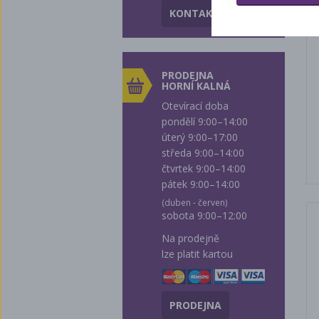
KONTAKTY
PRODEJNA
HORNÍ KALNÁ
Otevírací doba
pondělí 9:00–14:00
úterý 9:00–17:00
středa 9:00–14:00
čtvrtek 9:00–14:00
pátek 9:00–14:00
(duben - červen)
sobota 9:00–12:00
Na prodejně
lze platit kartou
PRODEJNA