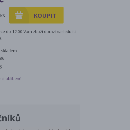
ks
ce do 12:00 Vám zboží dorazí nasledující
.
 skladem
186
g
ezi oblíbené
čníků