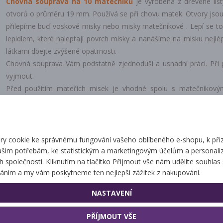
Chovná souprava na 10 matečníků
je vyrobena z dřevěné liš
otvorů o průměru 19 mm. Používá se při chovu matek. Otvory jsou
přilepíme buď voskové misky nebo misky matečníkové . Lepí se t
lepidlem, které naleptají povrch misky a nanášíme na misku nejlé
látkami dbejte zvýšené opatrnosti.
Chovná souprava Vám podstatně zjednoduší a usnadní práci. Při p
vyjmout.
Před použitím mateřích misek je vhodné spolu s matečníkový
roztoku, což včely velmi dobře přijímají.
y cookie ke správnému fungování vašeho oblíbeného e-shopu, k při
Související zbo
ašim potřebám, ke statistickým a marketingovým účelům a personaliz
ch společností. Kliknutím na tlačítko Přijmout vše nám udělíte souhlas 
áním a my vám poskytneme ten nejlepší zážitek z nakupování.
NASTAVENÍ
Chovatelský kalendář
Chovná zátka
PŘÍJMOUT VŠE