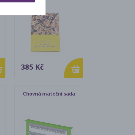
385 Kč
Chovná mateční sada