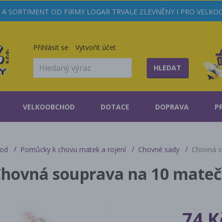
A SORTIMENT OD FIRMY LOGAR TRVALE ZLEVNĚNY I PRO VELK
Přihlásit se
Vytvořit účet
HLEDAT
VELKOOBCHOD
DOTACE
DOPRAVA
P
od
Pomůcky k chovu matek a rojení
Chovné sady
Chovná s
hovná souprava na 10 mateč
74 K