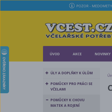
POZOR - MEDOMETY 
ÚVOD
AKCE
NOVINKY
ÚLY A DOPLŇKY K ÚLŮM
Úv
POMŮCKY PRO PRÁCI SE
C
VČELAMI
POMŮCKY K CHOVU
MATEK A ROJENÍ