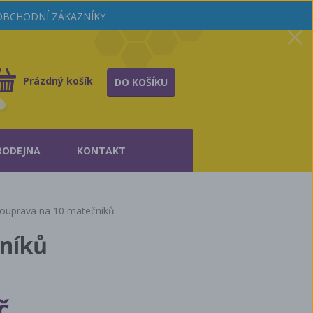
OOBCHODNÍ ZÁKAZNÍKY
Prázdný košík
DO KOŠÍKU
RODEJNA
KONTAKT
ouprava na 10 matečníků
níků
č