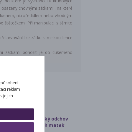
ty, do které je vyvrtáno 10 kruhových
 osazeny chovnými zátkami , na které
oluenem, nitroředidlem nebo vhodným
pe štětečkem. Při manipulaci s těmito
řelarvování lze zátku s miskou lehce
mi zátkami ponořit je do cukerného
způsobení
ží
aci reklam
s jejich
Praktický odchov
včelích matek