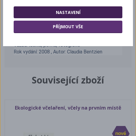
zacházet a co vše k takovému včelaření
potřebujete.
NASTAVENÍ
Nakladatel: VÍKEND s.r.o.;
PŘÍJMOUT VŠE
ISBN: 978-80-86891-86-6, EAN: 9788086891866
Formát: 120 stran, 155 x 212 x 10 mm , česky,
Vazba: lesklá, pevná, fotografie
Rok vydání: 2008 , Autor: Claudia Bentzien
Související zboží
Ekologické včelaření, včely na prvním místě