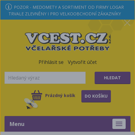
POZOR - MEDOMETY A SORTIMENT OD FIRMY LOGAR
TRVALE ZLEVNĚNY I PRO VELKOOBCHODNÍ ZÁKAZNÍKY
Přihlásit se
Vytvořit účet
HLEDAT
Prázdný košík
DO KOŠÍKU
Menu
Toggle
navigati