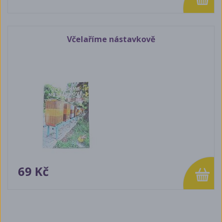
Včelaříme nástavkově
69 Kč