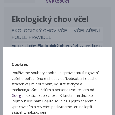
NA PRODUKT
Ekologický chov včel
EKOLOGICKÝ CHOV VČEL - VČELAŘENÍ
PODLE PRAVIDEL
Autorka knihy
Ekologický chov včel
vysvětluje na
základě vlastních poznatků význam ekologického
včelaření a jeho specifika. Cílem ekologického
chovu včel je získat zdravý, plnohodnotný med, v
Cookies
němž ani odborníci nenajdou žádné škodliviny.
Používáme soubory cookie ke správnému fungování
Ekologicky chované včely žijí vždy ve zdravém úlu,
vašeho oblíbeného e-shopu, k přizpůsobení obsahu
vyrobeném ze dřeva, které zůstává neošetřené
stránek vašim potřebám, ke statistickým a
nebo se natírá pouze přírodními materiály.Veliká
marketingovým účelům a personalizaci reklam od
pozornost se věnuje volbě stanoviště, protože je
Googlu
i dalších společností. Kliknutím na tlačítko
ošidné si myslet, že včelky stejně létají, kam chtějí.
Přijmout vše nám udělíte souhlas s jejich sběrem a
Samozřejmostí jsou opatření proti varroáze dřív,
zpracováním a my vám poskytneme ten nejlepší
než zaútočí zhoubný roztoč. Výsledkem je
zážitek z nakupování.
ekologický med a v knize se dozvíte, jak s ním