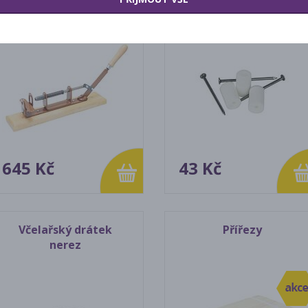
645 Kč
43 Kč
Včelařský drátek
Přířezy
nerez