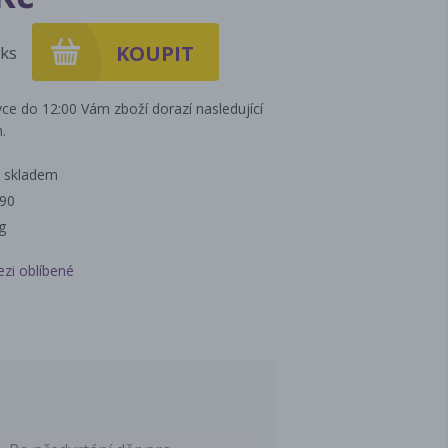
ks
ce do 12:00 Vám zboží dorazí nasledující
.
 skladem
390
g
ezi oblíbené