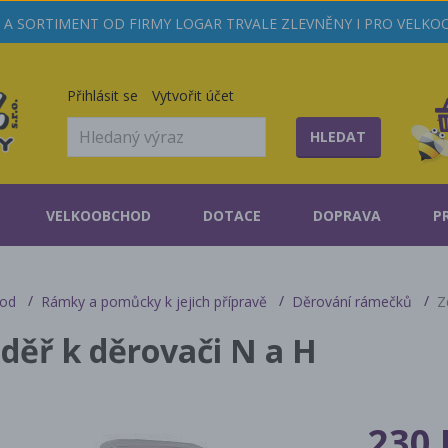
A SORTIMENT OD FIRMY LOGAR TRVALE ZLEVNĚNY I PRO VELK
Přihlásit se
Vytvořit účet
HLEDAT
VELKOOBCHOD
DOTACE
DOPRAVA
P
od
Rámky a pomůcky k jejich přípravě
Děrování rámečků
Z
děř k děrovači N a H
230 