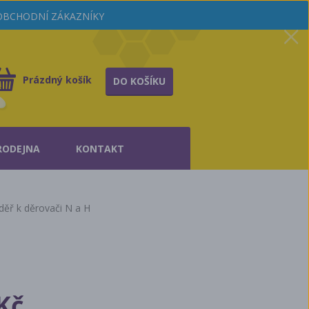
OOBCHODNÍ ZÁKAZNÍKY
Prázdný košík
DO KOŠÍKU
RODEJNA
KONTAKT
děř k děrovači N a H
Kč