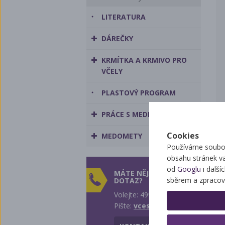
LITERATURA
DÁREČKY
KRMÍTKA A KRMIVO PRO
VČELY
PLASTOVÝ PROGRAM
PRÁCE S MEDEM
Cookies
MEDOMETY
Používáme soubor
obsahu stránek v
od
Googlu
i další
MÁTE NĚJAKÝ
sběrem a zpracov
DOTAZ?
Volejte: 499 431 242
Pište:
vcest@vcest.cz