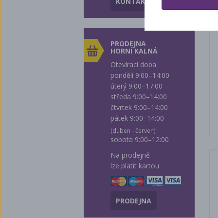
KONTAKTY
PRODEJNA
HORNÍ KALNÁ
Otevírací doba
pondělí 9:00–14:00
úterý 9:00–17:00
středa 9:00–14:00
čtvrtek 9:00–14:00
pátek 9:00–14:00
(duben - červen)
sobota 9:00–12:00
Na prodejně
lze platit kartou
PRODEJNA