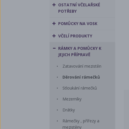
OSTATNÍ VČELAŘSKÉ
POTŘEBY
POMŮCKY NA VOSK
VČELÍ PRODUKTY
RÁMKY A POMŮCKY K
JEJICH PŘÍPRAVĚ
Zatavování mezistěn
Děrování rámečků
Stloukání rámečků
Mezerníky
Drátky
Rámečky , přířezy a
mezistěny