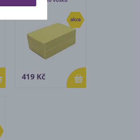
včelího vosku
419 Kč