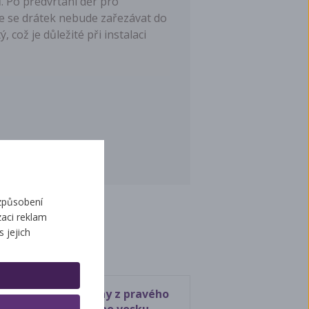
 Po předvrtání děr pro
 že se drátek nebude zařezávat do
 což je důležité při instalaci
způsobení
aci reklam
ží
s jejich
Mezistěny z pravého