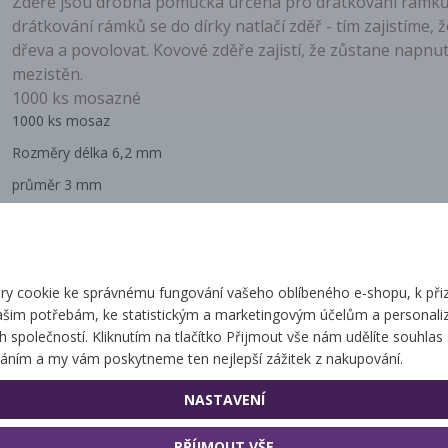
Zděře jsou drobná pomůcka určená pro drátkování rámků.
drátkování rámků se do dírky natlačí zděř - tím zajistíme,
dřeva a povolovat. Kovové zděře zajistí, že zůstane napnutý,
mezistěn.
1000 ks mosazné
1000 ks mosaz
Rozměry délka 6,2 mm
průměr 3 mm
vrták cca 2.9 mm
y cookie ke správnému fungování vašeho oblíbeného e-shopu, k při
ašim potřebám, ke statistickým a marketingovým účelům a personaliz
Související zbo
ch společností. Kliknutím na tlačítko Přijmout vše nám udělíte souhlas 
áním a my vám poskytneme ten nejlepší zážitek z nakupování.
NASTAVENÍ
Děrovač rámků
Mezerníky s hřebíčky
PŘÍJMOUT VŠE