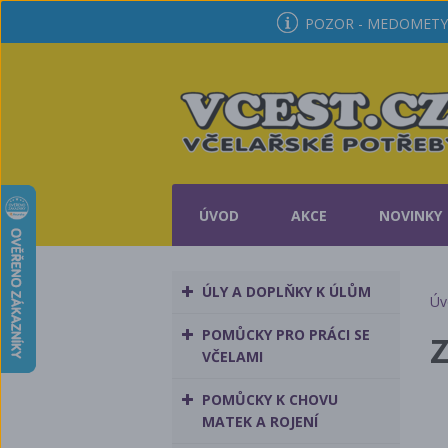
POZOR - MEDOMETY 
ÚVOD
AKCE
NOVINKY
ÚLY A DOPLŇKY K ÚLŮM
Úv
POMŮCKY PRO PRÁCI SE
Z
VČELAMI
POMŮCKY K CHOVU
MATEK A ROJENÍ