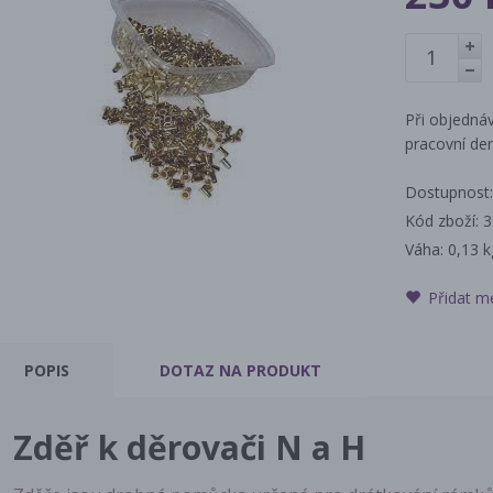
+
-
Při objednáv
pracovní den
Dostupnost:
Kód zboží: 
Váha:
0,13 k
Přidat m
POPIS
DOTAZ
NA PRODUKT
Zděř k děrovači N a H