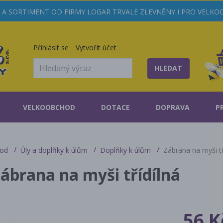
A SORTIMENT OD FIRMY LOGAR TRVALE ZLEVNĚNY I PRO VELK
Přihlásit se
Vytvořit účet
HLEDAT
VELKOOBCHOD
DOTACE
DOPRAVA
P
od
Úly a doplňky k úlům
Doplňky k úlům
Zábrana na myši tř
ábrana na myši třídílná
56 K