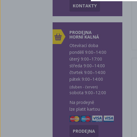
KONTAKTY
PRODEJNA
HORNÍ KALNÁ
Otevírací doba
pondělí 9:00–14:00
úterý 9:00–17:00
středa 9:00–14:00
čtvrtek 9:00–14:00
pátek 9:00–14:00
(duben - červen)
sobota 9:00–12:00
Na prodejně
lze platit kartou
PRODEJNA