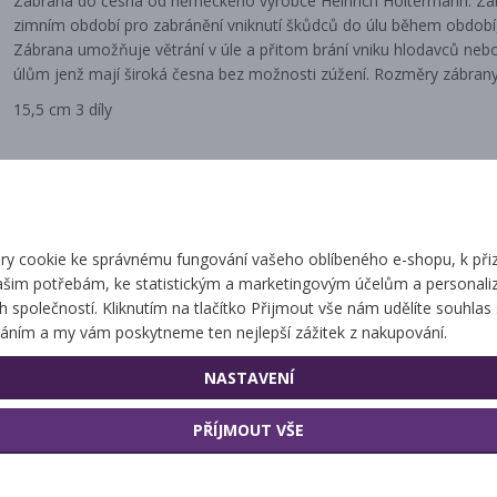
Zábrana do česna od německého výrobce Heinrich Holtermann. Záb
zimním období pro zabránění vniknutí škůdců do úlu během období,
Zábrana umožňuje větrání v úle a přitom brání vniku hlodavců nebo
úlům jenž mají široká česna bez možnosti zúžení. Rozměry zábrany
15,5 cm 3 díly
Související zbo
y cookie ke správnému fungování vašeho oblíbeného e-shopu, k při
ašim potřebám, ke statistickým a marketingovým účelům a personaliz
ch společností. Kliknutím na tlačítko Přijmout vše nám udělíte souhlas 
áním a my vám poskytneme ten nejlepší zážitek z nakupování.
Zábrana do česna
Zábrana do česna
nerezová proti
NASTAVENÍ
hlodavcům
PŘÍJMOUT VŠE