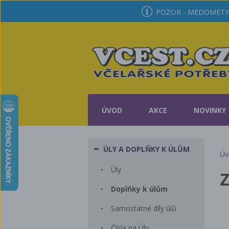
POZOR - MEDOMETY 
ÚVOD
AKCE
NOVINKY
ÚLY A DOPLŇKY K ÚLŮM
Úv
Úly
Z
Doplňky k úlům
Samostatné díly úlů
Čísla na Úly