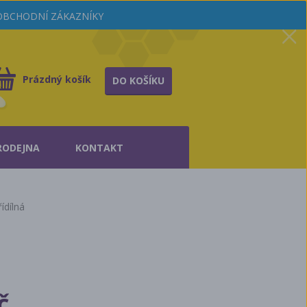
OOBCHODNÍ ZÁKAZNÍKY
Prázdný košík
DO KOŠÍKU
RODEJNA
KONTAKT
ídílná
č