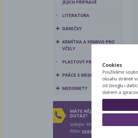
JEJICH PŘÍPRAVĚ
LITERATURA
DÁREČKY
KRMÍTKA A KRMIVO PRO
VČELY
PLASTOVÝ PROGRAM
Cookies
Používáme soubor
PRÁCE S MEDEM
obsahu stránek v
od
Googlu
i další
MEDOMETY
sběrem a zpracov
MÁTE NĚJAKÝ
DOTAZ?
Volejte: 499 431 242
Pište:
vcest@vcest.cz