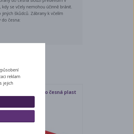
rany do česna slouží především v
 kdy se včely nemohou účinně bránit.
 jiných škůdců. Zábrany k včelím
 do česna:
ží
způsobení
aci reklam
s jejich
Zábrany do česná plast