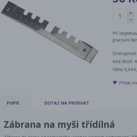
+
-
Při objednáv
pracovní den
Dostupnost:
Kód zboží: 
Váha:
0,04 k
Přidat m
POPIS
DOTAZ
NA PRODUKT
Zábrana na myši třídílná