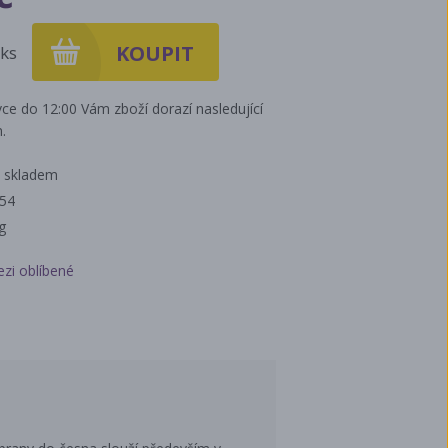
ks
ce do 12:00 Vám zboží dorazí nasledující
.
 skladem
454
g
ezi oblíbené