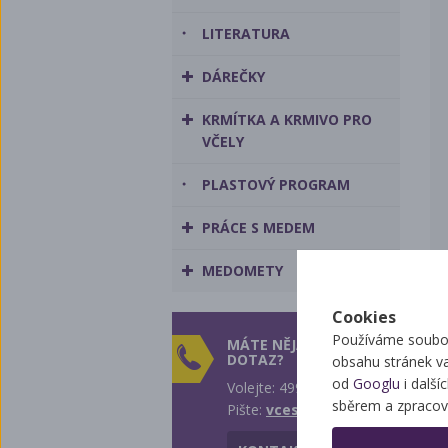
LITERATURA
DÁREČKY
KRMÍTKA A KRMIVO PRO
VČELY
PLASTOVÝ PROGRAM
PRÁCE S MEDEM
MEDOMETY
Cookies
Používáme soubor
MÁTE NĚJAKÝ
DOTAZ?
obsahu stránek v
od
Googlu
i další
Volejte: 499 431 242
sběrem a zpracov
Pište:
vcest@vcest.cz