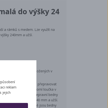
malá do výšky 24
uší a rámků s medem. Lze využít na
výšky 240mm a užší.
roti ÚV záření, lehce
 přepravu 1-8 rámečků, vložených v
í.
způsobení
řebenových lišt můžeme přepravovat
aci reklam
mm, 425 mm, 448 mm. Horní loučka v
s jejich
ze používat i širší. Přepravní bedny
0 mm. Nižší pro rámky 240 mm a užší.
ezi stanovišti a podobně jsou bedny