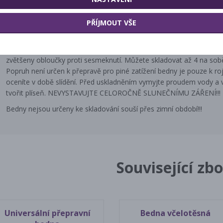
opatřeny bočními otvory, které jsou zasíťovány nerezovým pletivem
Další variantou je roják , ve víku má otvor který se dá uzavřít a zaj
PŘÍJMOUT VŠE
popruhem s karabinami a jistícími závlačkami. Do otvoru ve víku n
smetence. V neposlední řadě lze v nich máčet rámky s melicitozn
byly vyztuženy bočními prolisy, pod úchyty pro prsty, které byl prod
zvětšeny obloučky proti sesmeknutí. Můžete skladovat až 4 na sobě 
Popruh není určen k přepravě pro piné zatížení bedny je pouze k ro
oceníte v době slídění. Před uskladněním vymyjte proudem vody a
tvořit plíseň. NEVYSTAVUJTE CELOROČNĚ SLUNEČNÍMU ZÁŘENÍ!!!
Bedny nejsou určeny ke skladování souší přes zimní období!!!
Související zbo
Universální přepravní
Bedna včelotěsná