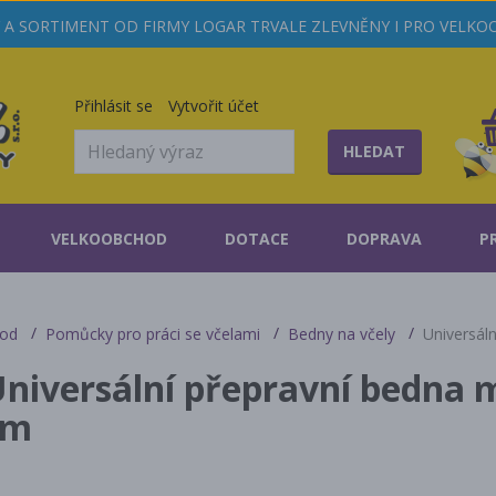
A SORTIMENT OD FIRMY LOGAR TRVALE ZLEVNĚNY I PRO VELK
Přihlásit se
Vytvořit účet
HLEDAT
VELKOOBCHOD
DOTACE
DOPRAVA
P
od
Pomůcky pro práci se včelami
Bedny na včely
Universál
niversální přepravní bedna 
cm