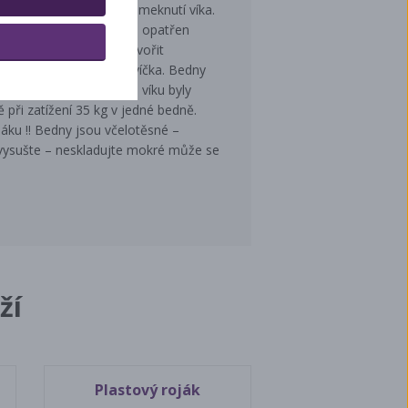
 a závlačkami proti sesmeknutí víka.
istit křídlovou matkou. Je opatřen
asadíte smyk a můžete tvořit
ím medem. Nebo máčet víčka. Bedny
loužen – lépe se nosí na víku byly
při zatížení 35 kg v jedné bedně.
jáku !! Bedny jsou včelotěsné –
 vysušte – neskladujte mokré může se
ží
Plastový roják