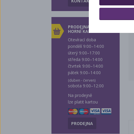
KONTAKTY
PRODEJNA
HORNÍ KALNÁ
Otevírací doba
pondělí 9:00–14:00
úterý 9:00–17:00
středa 9:00–14:00
čtvrtek 9:00–14:00
pátek 9:00–14:00
(duben - červen)
sobota 9:00–12:00
Na prodejně
lze platit kartou
PRODEJNA