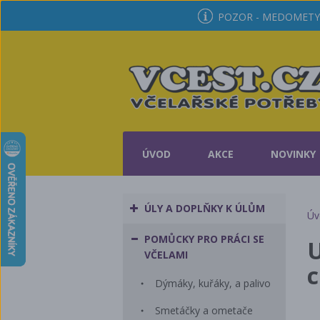
POZOR - MEDOMETY 
ÚVOD
AKCE
NOVINKY
ÚLY A DOPLŇKY K ÚLŮM
Úv
POMŮCKY PRO PRÁCI SE
U
VČELAMI
Dýmáky, kuřáky, a palivo
Smetáčky a ometače