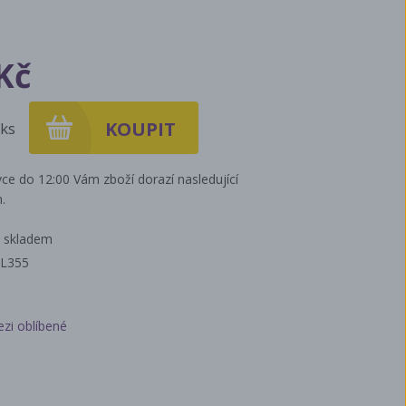
Kč
ks
ce do 12:00 Vám zboží dorazí nasledující
.
 skladem
KL355
ezi oblíbené