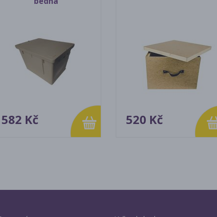
bedna
582 Kč
520 Kč