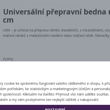
Universální přepravní bedna 
cm
Užití – je určena na přepravu rámků stavebních, s mezistěnami, so
máčení rámků s melicitózním medem nebo máčení víček. Rámečky 
POPIS:
-Je vyrobena s potravinářského plastu opatřena ochranným filtrem p
dezinfikovatelná. Jsou skladná a do sebe zapadající. Je určena pro
hřebenových lištách zabraňující sesmeknutí a následnému poškozen
y cookie ke správnému fungování vašeho oblíbeného e-shopu, k při
Přepravují se souše rámky s medem nebo živé včely. Posunutím h
ašim potřebám, ke statistickým a marketingovým účelům a personaliz
rámky, které se u nás používají a to šířky 370 mm, 390 mm, 420 
ch společností. Kliknutím na tlačítko Přijmout vše nám udělíte souhlas 
oušku může být 25-27 mm s mezerníkem 10 mm. Při úpravě nosníku l
áním a my vám poskytneme ten nejlepší zážitek z nakupování.
jsou vyrobeny ve dvou výškách. Vyšší jsou určeny pro rámky až 30
Rozměry obvodu jsou š-39 cm d-54 cm. Pro přepravu živých včel m
NASTAVENÍ