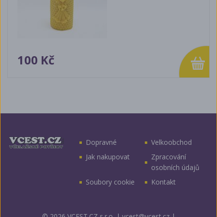
100 Kč
Dopravné
Velkoobchod
Jak nakupovat
Zpracování
osobních údajů
Soubory cookie
Kontakt
© 2026 VCEST.CZ s.r.o.
|
vcest@vcest.cz
|