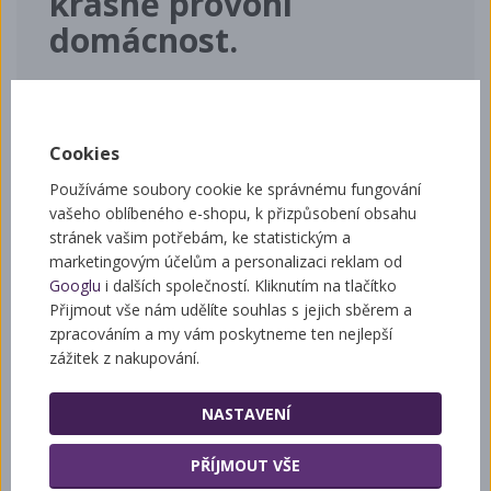
krásně provoní
domácnost.
Doporučujeme zapalovat na nehořlavém povrchu-
nejlépe v kalíšku, z důvodu nebezpečí požáru.
Výška 55 mm
Cookies
Používáme soubory cookie ke správnému fungování
vašeho oblíbeného e-shopu, k přizpůsobení obsahu
Související zboží
stránek vašim potřebám, ke statistickým a
marketingovým účelům a personalizaci reklam od
Googlu
i dalších společností. Kliknutím na tlačítko
Přijmout vše nám udělíte souhlas s jejich sběrem a
zpracováním a my vám poskytneme ten nejlepší
Domácí výroba svíček
zážitek z nakupování.
NASTAVENÍ
PŘÍJMOUT VŠE