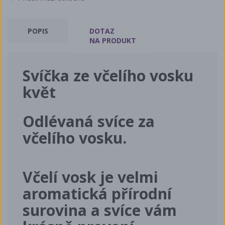
POPIS
DOTAZ
NA PRODUKT
Svíčka ze včelího vosku
květ
Odlévaná svíce za
včelího vosku.
Včelí vosk je velmi
aromatická přírodní
surovina a svíce vám