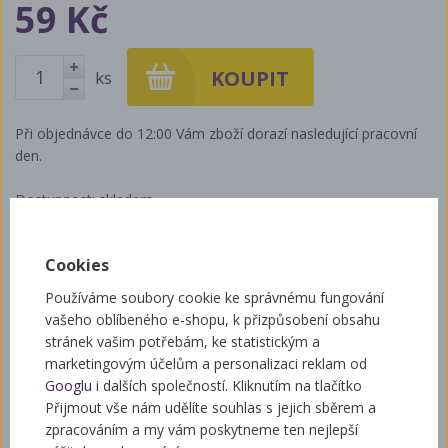
59 Kč
ks
+
-
Při objednávce do 12:00 Vám zboží dorazí nasledující pracovní
den.
Dostupnost: skladem
Kód zboží: QJ636
Váha:
0,1 kg
Cookies
Přidat mezi oblíbené
Používáme soubory cookie ke správnému fungování
vašeho oblíbeného e-shopu, k přizpůsobení obsahu
stránek vašim potřebám, ke statistickým a
POPIS
DOTAZ
marketingovým účelům a personalizaci reklam od
NA PRODUKT
Googlu
i dalších společností. Kliknutím na tlačítko
Přijmout vše nám udělíte souhlas s jejich sběrem a
zpracováním a my vám poskytneme ten nejlepší