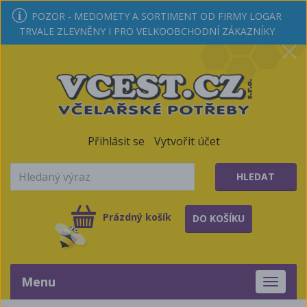
POZOR - MEDOMETY A SORTIMENT OD FIRMY LOGAR
TRVALE ZLEVNĚNY I PRO VELKOOBCHODNÍ ZÁKAZNÍKY
Přihlásit se
Vytvořit účet
HLEDAT
Prázdný košík
DO KOŠÍKU
Menu
Toggle
navigati