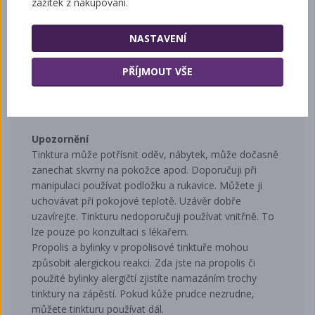
Propolisová Tinktura 25
zážitek z nakupování.
ml
NASTAVENÍ
Propolisové tinkturymají základ v kvalitním a čistém
propolisu. Propolis byl macerován v 60-ti procentním
PŘÍJMOUT VŠE
alkoholu. Při této koncentraci se získají látky, které se
dají efektivně a bezpečně využít pro lidskou potřebu.
Upozornění
Tinktura může potřísnit oděv, nábytek, může dočasně
zanechat skvrny na pokožce apod. Doporučuji při
manipulaci používat podložku a rukavice. Můžete ji
uchovávat při pokojové teplotě. Uzávěr dobře
uzavírejte. Tinkturu nedoporučuji používat vnitřně. To
lze pouze po konzultaci s lékařem.
Propolis a bylinky v propolisové tinktuře mohou
způsobit alergickou reakci. Zda jste na propolis či
použité bylinky alergičtí zjistíte namazáním trochy
tinktury na zápěstí. Pokud kůže prudce nezrudne,
můžete tinkturu používat dál.