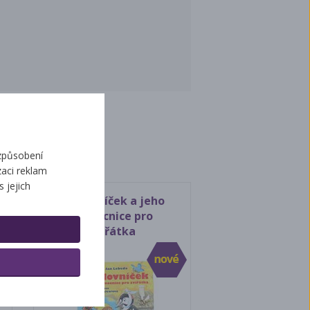
ží
způsobení
aci reklam
s jejich
Medovníček a jeho
nemocnice pro
zvířátka