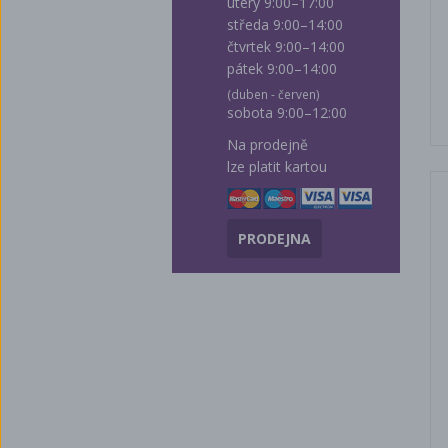
úterý 9:00–17:00
středa 9:00–14:00
čtvrtek 9:00–14:00
pátek 9:00–14:00
(duben - červen)
sobota 9:00–12:00
Na prodejně
lze platit kartou
PRODEJNA