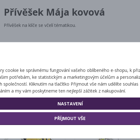
Přívěšek Mája kovová
Přívěšek na klíče se včelí tématikou.
Související zbo
y cookie ke správnému fungování vašeho oblíbeného e-shopu, k při
ašim potřebám, ke statistickým a marketingovým účelům a personaliz
ch společností. Kliknutím na tlačítko Přijmout vše nám udělíte souhlas 
Přívěšek s Májou
Přívěšek dýmák
áním a my vám poskytneme ten nejlepší zážitek z nakupování.
NASTAVENÍ
PŘÍJMOUT VŠE