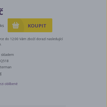
č
ks
ce do 12:00 Vám zboží dorazí nasledující
.
 skladem
UQ518
lterman
g
ezi oblíbené