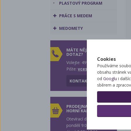
PLASTOVÝ PROGRAM
PRÁCE S MEDEM
MEDOMETY
MÁTE NĚJAKÝ
DOTAZ?
Cookies
Volejte: 499 431 242
Používáme soubor
Pište:
vcest@vcest.cz
obsahu stránek v
od
Googlu
i další
KONTAKTY
sběrem a zpracov
PRODEJNA
HORNÍ KALNÁ
Otevírací doba
pondělí 9:00–14:00