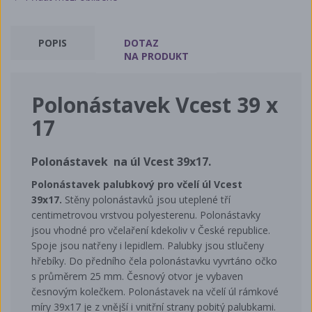
POPIS
DOTAZ
NA PRODUKT
Polonástavek Vcest 39 x
17
Polonástavek na úl Vcest 39x17.
Polonástavek palubkový pro včelí úl Vcest
39x17.
Stěny polonástavků jsou uteplené tří
centimetrovou vrstvou polyesterenu. Polonástavky
jsou vhodné pro včelaření kdekoliv v České republice.
Spoje jsou natřeny i lepidlem. Palubky jsou stlučeny
hřebíky. Do předního čela polonástavku vyvrtáno očko
s průměrem 25 mm. Česnový otvor je vybaven
česnovým kolečkem. Polonástavek na včelí úl rámkové
míry 39x17 je z vnější i vnitřní strany pobitý palubkami.