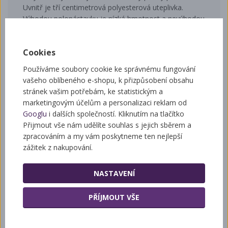
Uvnitř je tří centimetrová polyesterová uteplivka.
Výhodou polonástavku je nízká hmotnost a nevýhodou
je nutnost dvou typů rámků.
Cookies
Používáme soubory cookie ke správnému fungování
Související zboží
vašeho oblíbeného e-shopu, k přizpůsobení obsahu
stránek vašim potřebám, ke statistickým a
marketingovým účelům a personalizaci reklam od
Googlu
i dalších společností. Kliknutím na tlačítko
Úl zateplený na 11rámků vcest
Přijmout vše nám udělíte souhlas s jejich sběrem a
zpracováním a my vám poskytneme ten nejlepší
zážitek z nakupování.
NASTAVENÍ
PŘÍJMOUT VŠE