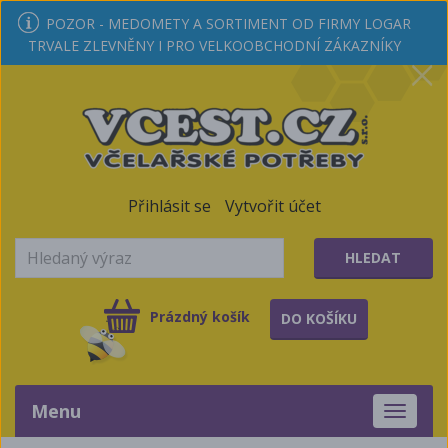
POZOR - MEDOMETY A SORTIMENT OD FIRMY LOGAR
TRVALE ZLEVNĚNY I PRO VELKOOBCHODNÍ ZÁKAZNÍKY
Přihlásit se
Vytvořit účet
HLEDAT
Prázdný košík
DO KOŠÍKU
Menu
Toggle
navigati