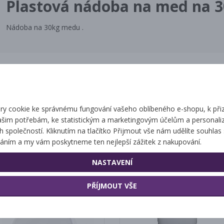
Plastová nádoba na med na 
Nádoba na 30kg medu .
Související zbo
y cookie ke správnému fungování vašeho oblíbeného e-shopu, k při
ašim potřebám, ke statistickým a marketingovým účelům a personaliz
ch společností. Kliknutím na tlačítko Přijmout vše nám udělíte souhlas 
Uhelonové síto na
Plastová nádoba s
áním a my vám poskytneme ten nejlepší zážitek z nakupování.
plastovou nádobu
výpustí
NASTAVENÍ
PŘÍJMOUT VŠE