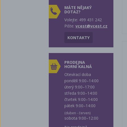
MÁTE NĚJAKÝ
DOTAZ?
Volejte: 499 431 242
Pište:
vcest@vcest.cz
KONTAKTY
PRODEJNA
HORNÍ KALNÁ
Otevírací doba
pondělí 9:00–14:00
úterý 9:00–17:00
středa 9:00–14:00
čtvrtek 9:00–14:00
pátek 9:00–14:00
(duben - červen)
sobota 9:00–12:00