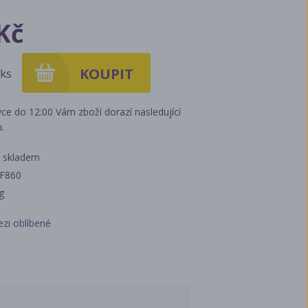
Kč
ks
ce do 12:00 Vám zboží dorazí nasledující
.
 skladem
FF860
g
ezi oblíbené