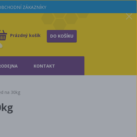
OOBCHODNÍ ZÁKAZNÍKY
Prázdný košík
DO KOŠÍKU
RODEJNA
KONTAKT
ed na 30kg
0kg