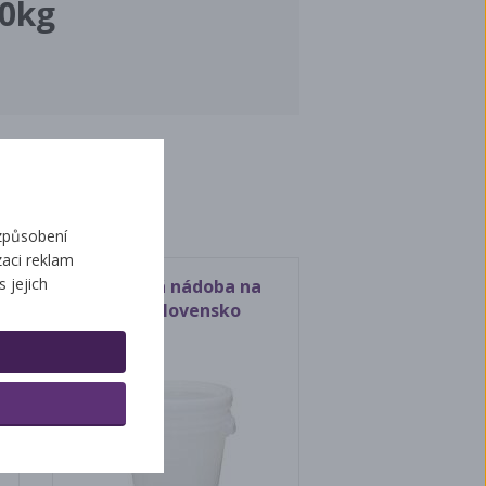
30kg
ží
způsobení
aci reklam
s jejich
Plastová nádoba na
med slovensko