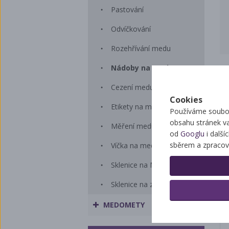
Pastování
Odvíčkování
Rozehřívání medu
Nádoby na med
Cezení medu
Cookies
Etikety na med
Používáme soubor
obsahu stránek v
Měření medu
od
Googlu
i další
sběrem a zpracov
Víčka na med s potiskem
Sklenice na Med
Sklenice na zavařování
MEDOMETY