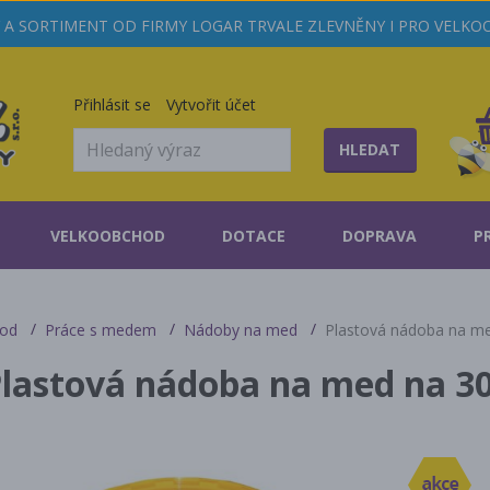
A SORTIMENT OD FIRMY LOGAR TRVALE ZLEVNĚNY I PRO VELK
Přihlásit se
Vytvořit účet
HLEDAT
VELKOOBCHOD
DOTACE
DOPRAVA
P
od
Práce s medem
Nádoby na med
Plastová nádoba na m
lastová nádoba na med na 3