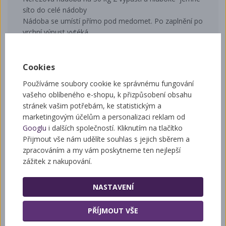
síto do celé nádoby
Nádoba se umístí přímo pod medomet. Po zaplnění po
vrchní výpust vytéká
čistý med bez ucpávání síta
výška 36,5cm,průměr32cm,2 výpust je ve výšce29,5cm
Cookies
Používáme soubory cookie ke správnému fungování
vašeho oblíbeného e-shopu, k přizpůsobení obsahu
Související zboží
stránek vašim potřebám, ke statistickým a
marketingovým účelům a personalizaci reklam od
Googlu
i dalších společností. Kliknutím na tlačítko
Přijmout vše nám udělíte souhlas s jejich sběrem a
zpracováním a my vám poskytneme ten nejlepší
Uhelonové síto
zážitek z nakupování.
NASTAVENÍ
PŘÍJMOUT VŠE