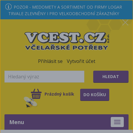
POZOR - MEDOMETY A SORTIMENT OD FIRMY LOGAR
TRVALE ZLEVNĚNY I PRO VELKOOBCHODNÍ ZÁKAZNÍKY
Přihlásit se
Vytvořit účet
HLEDAT
Prázdný košík
DO KOŠÍKU
Menu
Toggle
navigati