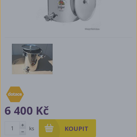
6 400 Kč
ks
+