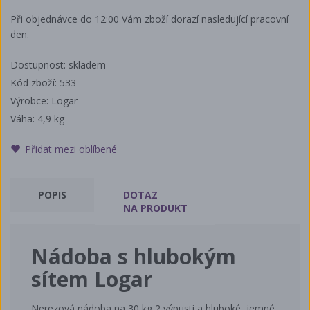
-
Při objednávce do 12:00 Vám zboží dorazí nasledující pracovní
den.
Dostupnost: skladem
Kód zboží: 533
Výrobce: Logar
Váha:
4,9 kg
Přidat mezi oblíbené
POPIS
DOTAZ
NA PRODUKT
Nádoba s hlubokým
sítem Logar
Nerezová nádoba na 30 kg 2 výpusti a hluboké jemné