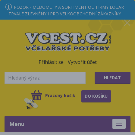
POZOR - MEDOMETY A SORTIMENT OD FIRMY LOGAR
TRVALE ZLEVNĚNY I PRO VELKOOBCHODNÍ ZÁKAZNÍKY
Přihlásit se
Vytvořit účet
HLEDAT
Prázdný košík
DO KOŠÍKU
Menu
Toggle
navigati