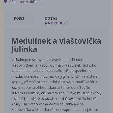
Přidat mezi oblíbené
POPIS
DOTAZ
NA PRODUKT
Medulínek a vlaštovička
Jůlinka
V chaloupce schované v lese žije se skřítkem
Medovníčkem a Medulkou malý Medulínek. Jednoho
dne najde na zemi malou vlaštovičku vypadlou z
hnízda, odnese si ji domů, dá jí jméno Jůlinka a stará
se o ni, až z ní vyroste velká vlaštovka. Naučí se létat,
zažije spoustu příhod, skamarádí se s vlaštovčím
klukem Ferdíkem, ale na zimu se Jůlinka musí se skřítky
rozloučit a odletět s ostatními vlaštovkami do horké
Afriky. Na svého kamaráda Medulínka ani na
Medovníčka a Medulku však nezapomene, na jaře se