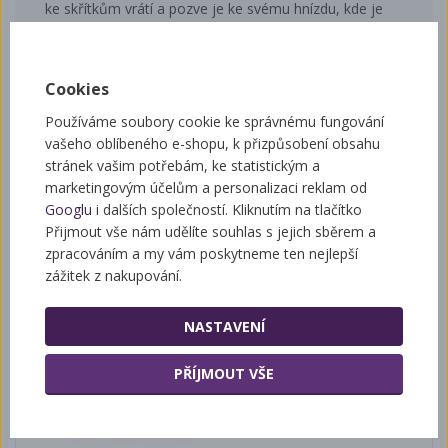
ke skřítkům vrátí a pozve je ke svému hnízdu, kde je
čeká velké překvapení…
Cookies
Související zboží
Používáme soubory cookie ke správnému fungování
vašeho oblíbeného e-shopu, k přizpůsobení obsahu
stránek vašim potřebám, ke statistickým a
marketingovým účelům a personalizaci reklam od
Googlu
i dalších společností. Kliknutím na tlačítko
Medovníček a jeho nemocnice pro zvířátka
Přijmout vše nám udělíte souhlas s jejich sběrem a
zpracováním a my vám poskytneme ten nejlepší
zážitek z nakupování.
NASTAVENÍ
PŘÍJMOUT VŠE