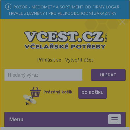
POZOR - MEDOMETY A SORTIMENT OD FIRMY LOGAR
TRVALE ZLEVNĚNY I PRO VELKOOBCHODNÍ ZÁKAZNÍKY
Přihlásit se
Vytvořit účet
HLEDAT
Prázdný košík
DO KOŠÍKU
Menu
Toggle
navigati