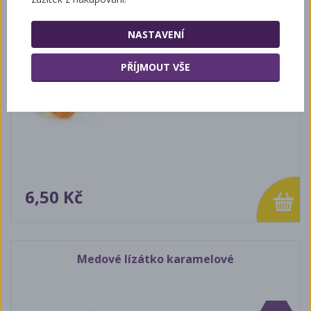
Medové lízatko
NASTAVENÍ
PŘÍJMOUT VŠE
6,50 Kč
Medové lízátko karamelové