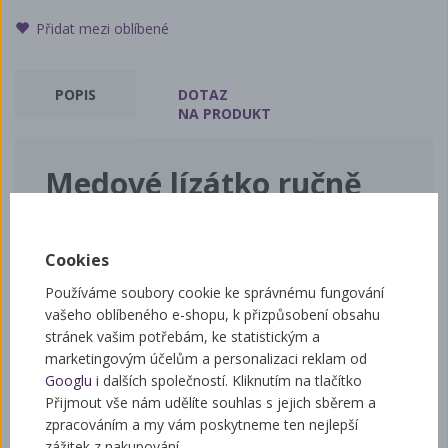
Přidat mezi oblíbené
POPIS
DOTAZ
NA PRODUKT
Medové lízátko ručně
vyráběné.
Lízátko s 10% českého medu a třtinovým cukrem.
Cookies
Ručně vyrobeno.
Používáme soubory cookie ke správnému fungování
vašeho oblíbeného e-shopu, k přizpůsobení obsahu
stránek vašim potřebám, ke statistickým a
marketingovým účelům a personalizaci reklam od
Související zboží
Googlu
i dalších společností. Kliknutím na tlačítko
Přijmout vše nám udělíte souhlas s jejich sběrem a
zpracováním a my vám poskytneme ten nejlepší
zážitek z nakupování.