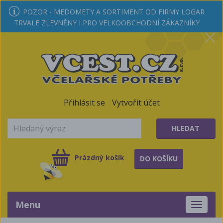
POZOR - MEDOMETY A SORTIMENT OD FIRMY LOGAR
TRVALE ZLEVNĚNY I PRO VELKOOBCHODNÍ ZÁKAZNÍKY
Přihlásit se
Vytvořit účet
HLEDAT
Prázdný košík
DO KOŠÍKU
Menu
Toggle
navigati