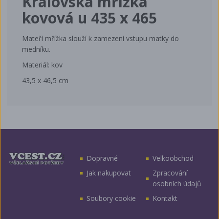
Královská mřížka
kovová u 435 x 465
Mateří mřížka slouží k zamezení vstupu matky do
medníku.
Materiál: kov
43,5 x 46,5 cm
Dopravné
Velkoobchod
Jak nakupovat
Zpracování
osobních údajů
Soubory cookie
Kontakt