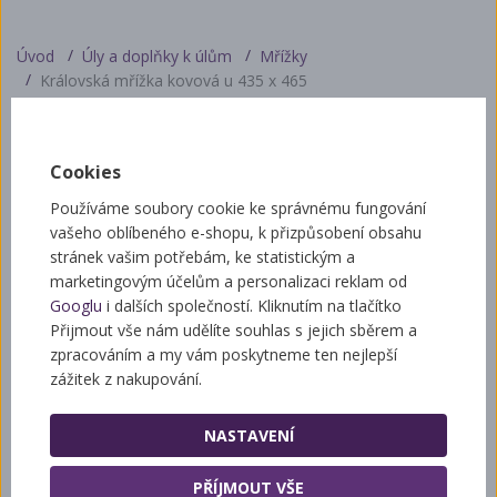
Úvod
Úly a doplňky k úlům
Mřížky
Královská mřížka kovová u 435 x 465
Královská mřížka kovová u
Cookies
435 x 465
Používáme soubory cookie ke správnému fungování
vašeho oblíbeného e-shopu, k přizpůsobení obsahu
stránek vašim potřebám, ke statistickým a
marketingovým účelům a personalizaci reklam od
Googlu
i dalších společností. Kliknutím na tlačítko
Přijmout vše nám udělíte souhlas s jejich sběrem a
zpracováním a my vám poskytneme ten nejlepší
zážitek z nakupování.
NASTAVENÍ
PŘÍJMOUT VŠE