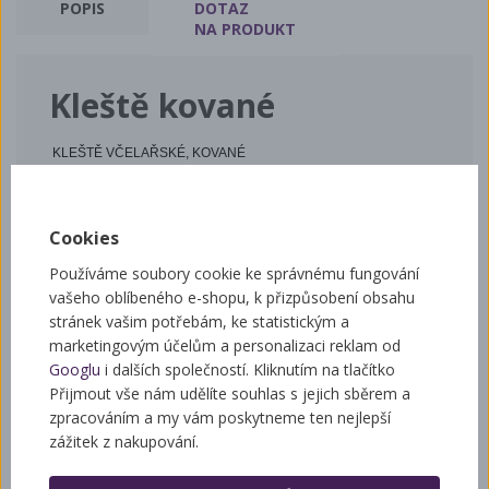
POPIS
DOTAZ
NA PRODUKT
Kleště kované
KLEŠTĚ VČELAŘSKÉ, KOVANÉ
Určeny k vyjímání rámků z úlu typu „zadovák“. Jsou vyrobené
v kovové formě, chráněné před korozí barevným niklováním.
Cookies
Používáme soubory cookie ke správnému fungování
vašeho oblíbeného e-shopu, k přizpůsobení obsahu
Související zboží
stránek vašim potřebám, ke statistickým a
marketingovým účelům a personalizaci reklam od
Googlu
i dalších společností. Kliknutím na tlačítko
Přijmout vše nám udělíte souhlas s jejich sběrem a
Kleště zvedací
zpracováním a my vám poskytneme ten nejlepší
zážitek z nakupování.