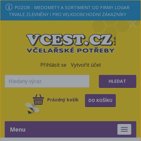
POZOR - MEDOMETY A SORTIMENT OD FIRMY LOGAR
TRVALE ZLEVNĚNY I PRO VELKOOBCHODNÍ ZÁKAZNÍKY
Přihlásit se
Vytvořit účet
HLEDAT
Prázdný košík
DO KOŠÍKU
Menu
Toggle
navigati