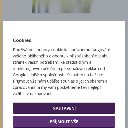
Cookies
0 Kč
Používáme soubory cookie ke správnému fungování
vašeho oblíbeného e-shopu, k přizpůsobení obsahu
stránek vašim potřebám, ke statistickým a
ks
+
marketingovým účelům a personalizaci reklam od
-
Googlu
i dalších společností. Kliknutím na tlačítko
Při objednávce do 12:00 Vám zboží dorazí nasledující pracovní
Přijmout vše nám udělíte souhlas s jejich sběrem a
den.
zpracováním a my vám poskytneme ten nejlepší
zážitek z nakupování.
Dostupnost: skladem
Kód zboží: GG227
NASTAVENÍ
Váha:
0,22 kg
PŘÍJMOUT VŠE
Přidat mezi oblíbené