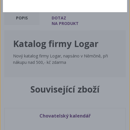
POPIS
DOTAZ
NA PRODUKT
Katalog firmy Logar
Nový katalog firmy Logar, napsáno v Němčině, při
nákupu nad 500,- kč zdarma
Související zboží
Chovatelský kalendář