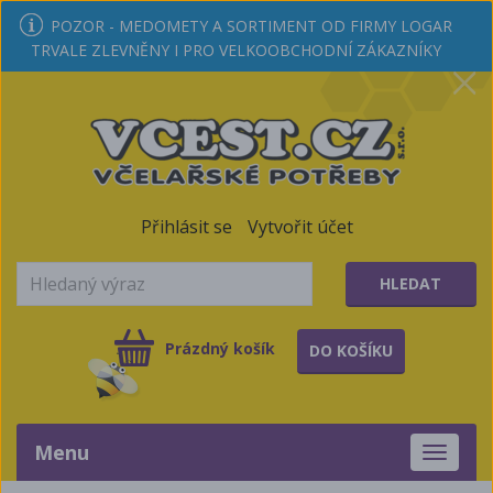
POZOR - MEDOMETY A SORTIMENT OD FIRMY LOGAR
TRVALE ZLEVNĚNY I PRO VELKOOBCHODNÍ ZÁKAZNÍKY
Přihlásit se
Vytvořit účet
HLEDAT
Prázdný košík
DO KOŠÍKU
Menu
Toggle
navigati