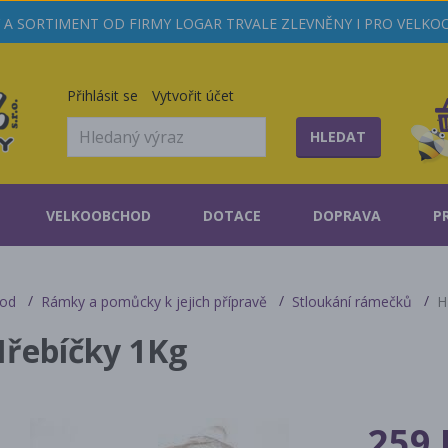
A SORTIMENT OD FIRMY LOGAR TRVALE ZLEVNĚNY I PRO VELK
Přihlásit se
Vytvořit účet
HLEDAT
VELKOOBCHOD
DOTACE
DOPRAVA
P
od
Rámky a pomůcky k jejich přípravě
Stloukání rámečků
H
řebíčky 1Kg
259 