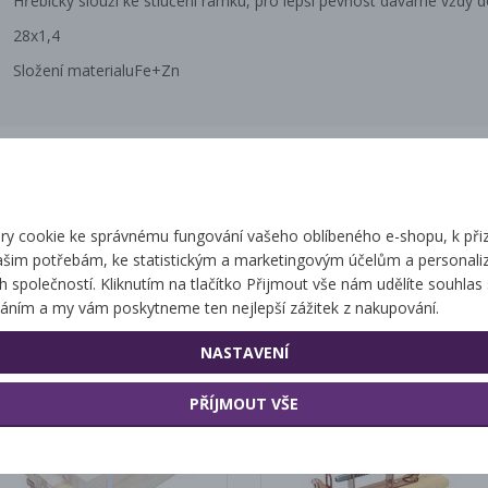
Hřebíčky slouží ke stlučení rámku, pro lepší pevnost dáváme vždy 
28x1,4
Složení materialuFe+Zn
Související zbo
y cookie ke správnému fungování vašeho oblíbeného e-shopu, k při
ašim potřebám, ke statistickým a marketingovým účelům a personaliz
ch společností. Kliknutím na tlačítko Přijmout vše nám udělíte souhlas 
Přířezy
Děrovač rámků
áním a my vám poskytneme ten nejlepší zážitek z nakupování.
NASTAVENÍ
PŘÍJMOUT VŠE