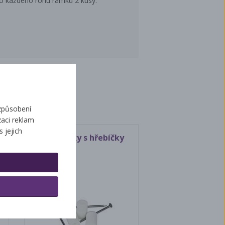
do každého rohu rámku 2 kusy.
ží
způsobení
aci reklam
s jejich
Mezerníky s hřebíčky