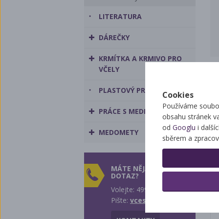
LITERATURA
DÁREČKY
KRMÍTKA A KRMIVO PRO
VČELY
PLASTOVÝ PROGRAM
Cookies
Používáme soubor
PRÁCE S MEDEM
obsahu stránek v
od
Googlu
i další
MEDOMETY
sběrem a zpracov
MÁTE NĚJAKÝ
DOTAZ?
Volejte: 499 431 242
Pište:
vcest@vcest.cz