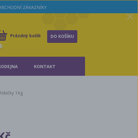
OOBCHODNÍ ZÁKAZNÍKY
Prázdný košík
DO KOŠÍKU
RODEJNA
KONTAKT
řebíčky 1Kg
Kč