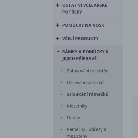
OSTATNÍ VČELAŘSKÉ
POTŘEBY
POMŮCKY NA VOSK
VČELÍ PRODUKTY
RÁMKY A POMŮCKY K
JEJICH PŘÍPRAVĚ
Zatavování mezistěn
Děrování rámečků
Stloukání rámečků
Mezerníky
Drátky
Rámečky , přířezy a
mezistěny