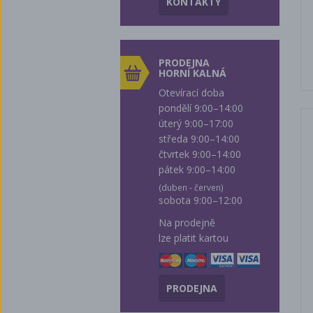
KONTAKTY
PRODEJNA
HORNÍ KALNÁ
Otevírací doba
pondělí 9:00–14:00
úterý 9:00–17:00
středa 9:00–14:00
čtvrtek 9:00–14:00
pátek 9:00–14:00
(duben - červen)
sobota 9:00–12:00
Na prodejně
lze platit kartou
PRODEJNA