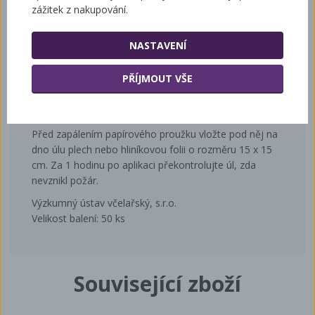
zážitek z nakupování.
stěny úlu. Úl a česno okamžitě uzavřeme na 30 min.
Po dobu uzávěry česna včelstva kontrolujeme. Za
hodinu po aplikaci odstraníme z krycího plástu hřebík a
NASTAVENÍ
překontrolujeme, zda proužek shořel. V případě jeho
zhasnutí opakujeme ošetření včelstva.
PŘÍJMOUT VŠE
Bezpečností opatření:
Před zapálením papírového proužku vložte pod něj na
dno úlu plech nebo hliníkovou folii o rozměru 15 x 15
cm. Za 1 hodinu po aplikaci překontrolujte úl, zda
nevznikl požár.
Výzkumný ústav včelařský, s.r.o.
Velikost balení: 50 ks
Související zboží