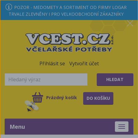
POZOR - MEDOMETY A SORTIMENT OD FIRMY LOGAR
TRVALE ZLEVNĚNY I PRO VELKOOBCHODNÍ ZÁKAZNÍKY
Přihlásit se
Vytvořit účet
HLEDAT
Prázdný košík
DO KOŠÍKU
Menu
Toggle
navigati