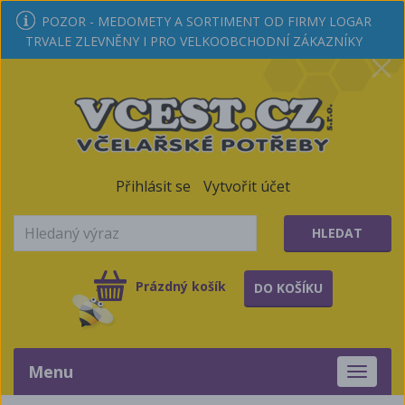
POZOR - MEDOMETY A SORTIMENT OD FIRMY LOGAR
TRVALE ZLEVNĚNY I PRO VELKOOBCHODNÍ ZÁKAZNÍKY
Přihlásit se
Vytvořit účet
HLEDAT
Prázdný košík
DO KOŠÍKU
Menu
Toggle
navigati