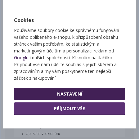
Váha:
0,74 kg
Přidat mezi oblíbené
Cookies
Používáme soubory cookie ke správnému fungování
vašeho oblíbeného e-shopu, k přizpůsobení obsahu
POPIS
DOTAZ
stránek vašim potřebám, ke statistickým a
NA PRODUKT
marketingovým účelům a personalizaci reklam od
Googlu
i dalších společností. Kliknutím na tlačítko
Effekt Spray proti
Přijmout vše nám udělíte souhlas s jejich sběrem a
zpracováním a my vám poskytneme ten nejlepší
vosám a sršňům 750 ml
zážitek z nakupování.
Effect aerosol proti vosám
pro okamžité hubení vos a sršňů.
NASTAVENÍ
hubení vos a sršnů s okamžitým a prodlouženým účinkem
kontaktní insekticid
PŘÍJMOUT VŠE
bezpečná aplikace postřikem ze vzdálenosti 4-6 m
na ošetřeném povrchu účinkuje i několik dnů (preventivní
ošetření)
aplikace v exteriéru