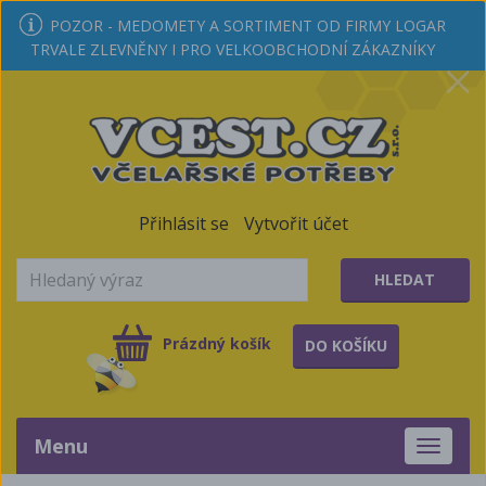
POZOR - MEDOMETY A SORTIMENT OD FIRMY LOGAR
TRVALE ZLEVNĚNY I PRO VELKOOBCHODNÍ ZÁKAZNÍKY
Přihlásit se
Vytvořit účet
HLEDAT
Prázdný košík
DO KOŠÍKU
Menu
Toggle
navigati