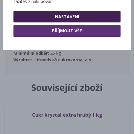
zážitek z nakupování.
a cukrového prachu )
NASTAVENÍ
Frakce (hrubost krystalek)
1-2 mm
Hmotnost balení:
50
kg
PŘÍJMOUT VŠE
Druh balení:
polypropylenový pytel s igelitovou
vložkou
1 paleta:
1050
Minimální odběr:
25 kg
Výrobce:
Litovelská cukrovarna, a.s.
Související zboží
Cukr krystal extra hrubý 1 kg