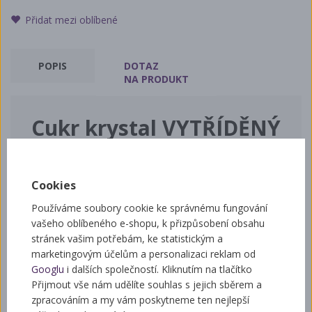
Přidat mezi oblíbené
POPIS
DOTAZ
NA PRODUKT
Cukr krystal VYTŘÍDĚNÝ
- ODPRÁŠENÝ
Vytříděný krystal LITOVEL
Cookies
Cena za 1 KG
Používáme soubory cookie ke správnému fungování
vašeho oblíbeného e-shopu, k přizpůsobení obsahu
(nejvhodnější náhrada za cukr krystal EXTRA HRUBÝ-
stránek vašim potřebám, ke statistickým a
stejný výrobce, stejné balení, stejná kvalita i čistota
marketingovým účelům a personalizaci reklam od
cukru, rovněž ODPRÁŠENÝ !!! )
Googlu
i dalších společností. Kliknutím na tlačítko
Přijmout vše nám udělíte souhlas s jejich sběrem a
Cukr krystal vytříděný - odprášený
( cukr tříděním
zpracováním a my vám poskytneme ten nejlepší
zbavený menších drobných krystalek cukru