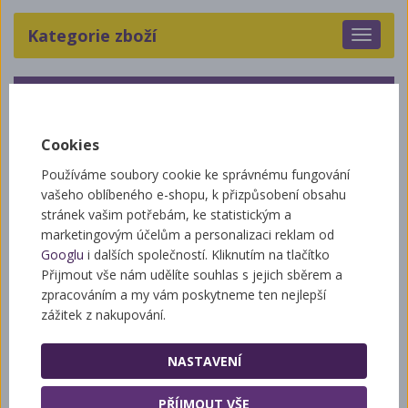
Kategorie zboží
Toggle
navigat
PRODEJNA
HORNÍ KALNÁ
Cookies
Otevírací doba
pondělí 9:00–14:00
Používáme soubory cookie ke správnému fungování
úterý 9:00–17:00
vašeho oblíbeného e-shopu, k přizpůsobení obsahu
středa 9:00–14:00
stránek vašim potřebám, ke statistickým a
čtvrtek 9:00–14:00
marketingovým účelům a personalizaci reklam od
pátek 9:00–14:00
Googlu
i dalších společností. Kliknutím na tlačítko
(duben - červen)
Přijmout vše nám udělíte souhlas s jejich sběrem a
sobota 9:00–12:00
zpracováním a my vám poskytneme ten nejlepší
zážitek z nakupování.
Na prodejně
lze platit kartou
NASTAVENÍ
PRODEJNA
PŘÍJMOUT VŠE