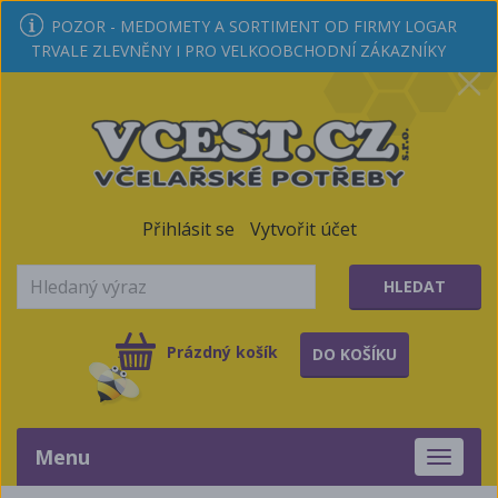
POZOR - MEDOMETY A SORTIMENT OD FIRMY LOGAR
TRVALE ZLEVNĚNY I PRO VELKOOBCHODNÍ ZÁKAZNÍKY
Přihlásit se
Vytvořit účet
HLEDAT
Prázdný košík
DO KOŠÍKU
Menu
Toggle
navigati