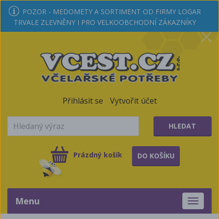
POZOR - MEDOMETY A SORTIMENT OD FIRMY LOGAR
TRVALE ZLEVNĚNY I PRO VELKOOBCHODNÍ ZÁKAZNÍKY
Přihlásit se
Vytvořit účet
HLEDAT
Prázdný košík
DO KOŠÍKU
Menu
Toggle
navigati