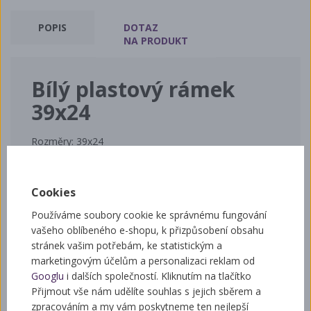
POPIS
DOTAZ
NA PRODUKT
Bílý plastový rámek
39x24
Rozměry: 39x24
Univerzální rámek vhodný jak do plodiště tak i do
medníku
Materiál: polystyren s tepelnou odolností do 70°C
Cookies
Atestace pro styk s potravinami a zdravotní
Používáme soubory cookie ke správnému fungování
nezávadnosti
vašeho oblíbeného e-shopu, k přizpůsobení obsahu
stránek vašim potřebám, ke statistickým a
marketingovým účelům a personalizaci reklam od
Související zboží
Googlu
i dalších společností. Kliknutím na tlačítko
Přijmout vše nám udělíte souhlas s jejich sběrem a
zpracováním a my vám poskytneme ten nejlepší