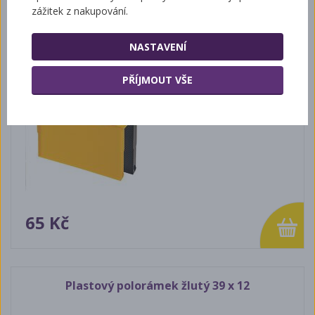
zážitek z nakupování.
Plastový rámeček černý 39x24
NASTAVENÍ
PŘÍJMOUT VŠE
65 Kč
Plastový polorámek žlutý 39 x 12